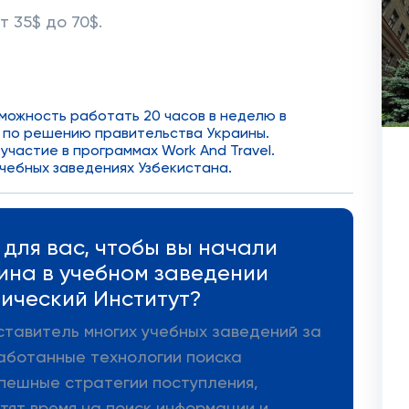
 35$ до 70$.
озможность работать 20 часов в неделю в
 по решению правительства Украины.
участие в программах Work And Travel.
чебных заведениях Узбекистана.
для вас, чтобы вы начали
аина в учебном заведении
ический Институт?
ставитель многих учебных заведений за
аботанные технологии поиска
пешные стратегии поступления,
тят время на поиск информации и