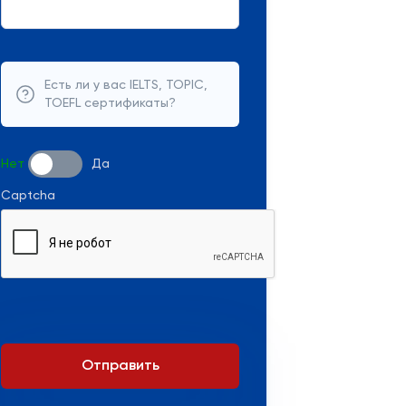
Есть ли у вас IELTS, TOPIC,
TOEFL сертификаты?
Нет
Да
Captcha
Отправить