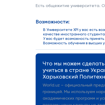
Есть общежитие университета. От
Возможности:
В Университете ХPI у вас есть в
качестве иностранного студента
У вас будет возможность принять 
Возможность обучения в высших у
Что мы можем сделать 
учиться в стране Укр
Харьковский Политехн
World.uz – официальный пред
границей. Мы используем нар
академических программ и ус
поэтому наши клиенты не тра