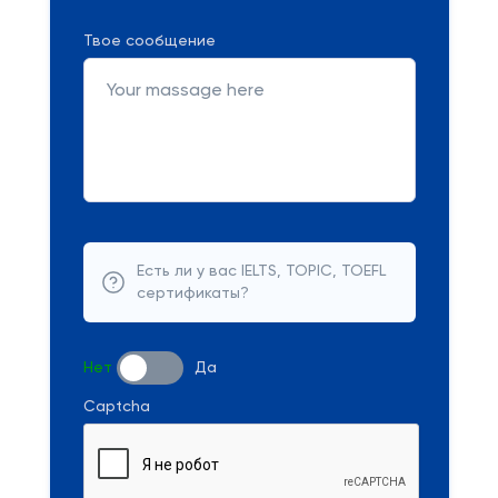
Твое сообщение
Есть ли у вас IELTS, TOPIC, TOEFL
сертификаты?
Нет
Да
Captcha