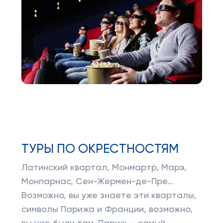
ТУРЫ ПО ОКРЕСТНОСТЯМ
Латинский квартал, Монмартр, Марэ,
Монпарнас, Сен-Жермен-де-Пре…
Возможно, вы уже знаете эти кварталы,
символы Парижа и Франции, возможно,