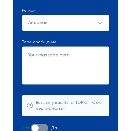
Регион
Андижан
Твое сообщение
Есть ли у вас IELTS, TOPIC, TOEFL
сертификаты?
Нет
Да