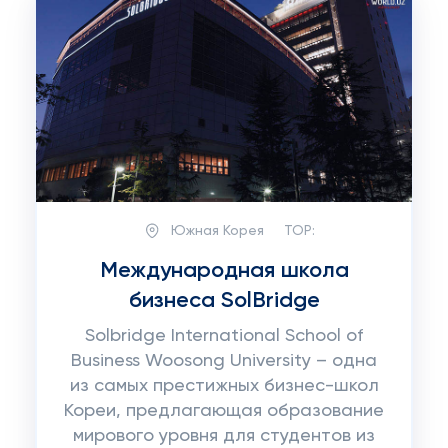
Южная Корея
TOP:
Международная школа
бизнеса SolBridge
Solbridge International School of
Business Woosong University – одна
из самых престижных бизнес-школ
Кореи, предлагающая образование
мирового уровня для студентов из