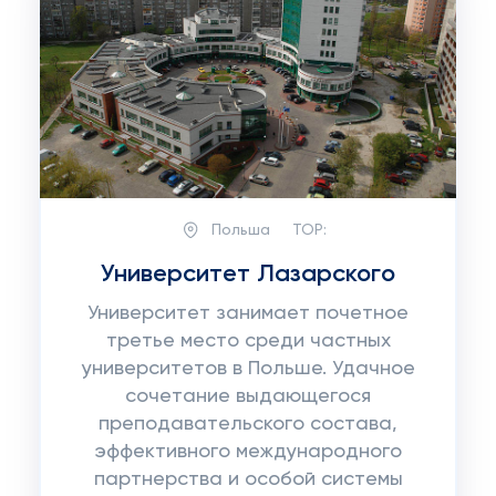
Польша
TOP:
Университет Лазарского
Университет занимает почетное
третье место среди частных
университетов в Польше. Удачное
сочетание выдающегося
преподавательского состава,
эффективного международного
партнерства и особой системы