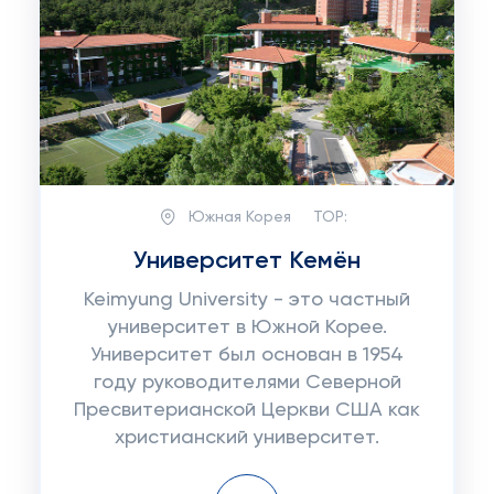
Южная Корея
TOP:
Университет Кемён
Keimyung University - это частный
университет в Южной Корее.
Университет был основан в 1954
году руководителями Северной
Пресвитерианской Церкви США как
христианский университет.