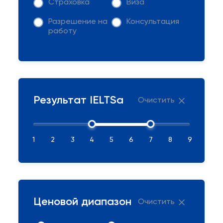
Страховка
Виза
Разрешение на
Консультация
работу
Результат IELTSа
Очистить
1
2
3
4
5
6
7
8
9
Ценовой диапазон
Очистить