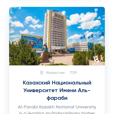
Казахстан
TOP:
Казахский Национальный
Университет Имени Аль-
фараби
Al-Farabi Kazakh National University
is a leading multidisciplinary higher