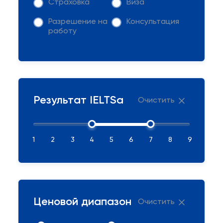
Страховка
Виза
Разрешение на
Консультация
работу
Результат IELTSа
Очистить
1
2
3
4
5
6
7
8
9
Ценовой диапазон
Очистить