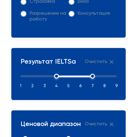
Страховка
Виза
Разрешение на
Консультация
работу
Результат IELTSа
Очистить
1
2
3
4
5
6
7
8
9
Ценовой диапазон
Очистить