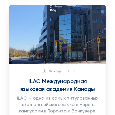
Канада
TOP:
ILAC Международная
языковая академия Канады
ILAC — одна из самых титулованных
школ английского языка в мире с
кампусами в Торонто и Ванкувере.