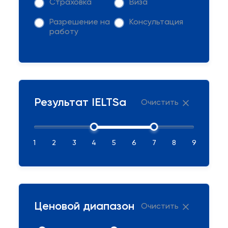
Страховка
Виза
Разрешение на
Консультация
работу
Результат IELTSа
Очистить
1
2
3
4
5
6
7
8
9
Ценовой диапазон
Очистить