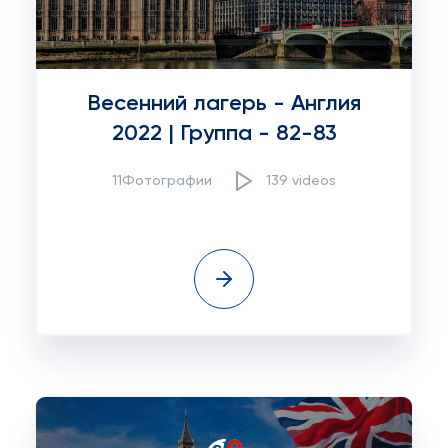
Весенний лагерь - Англия
2022 | Группа - 82-83
11Фотографии
139 videos