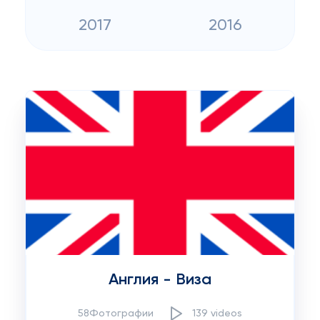
2017
2016
Англия - Виза
58Фотографии
139 videos