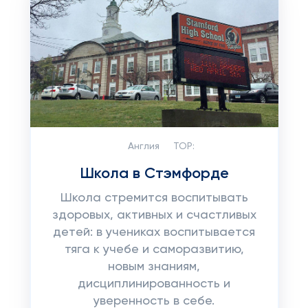
Англия
TOP:
Школа в Стэмфорде
Школа стремится воспитывать
здоровых, активных и счастливых
детей: в учениках воспитывается
тяга к учебе и саморазвитию,
новым знаниям,
дисциплинированность и
уверенность в себе.