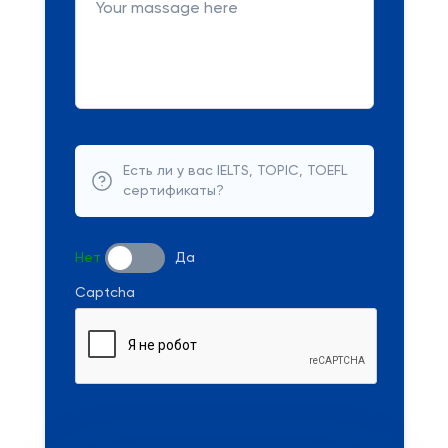
Есть ли у вас IELTS, TOPIC, TOEFL
сертификаты?
Нет
Да
Captcha