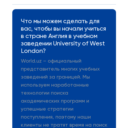
Что мы можем сделать для
вас, чтобы вы начали учиться
в стране Англия в учебном
заведении University of West
London?
World.uz – официальный
представитель многих учебных
заведений за границей. Мы
используем наработанные
технологии поиска
академических программ и
успешные стратегии
поступления, поэтому наши
клиенты не тратят время на поиск