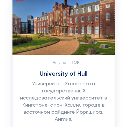
Англия
TOP:
University of Hull
Университет Халла - это
государственный
исследовательский университет в
Кингстоне-апон-Халле, городе в
восточном райдинге Йоркшира,
Англия.