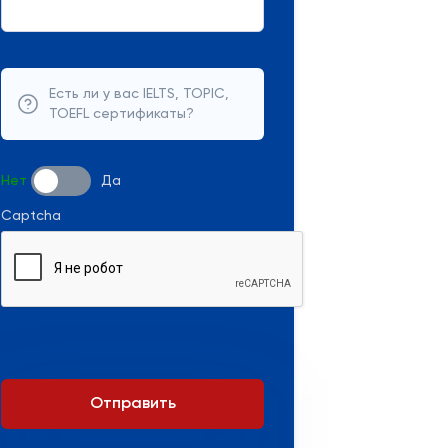
Есть ли у вас IELTS, TOPIC,
TOEFL сертификаты?
Нет
Да
Captcha
Отправить