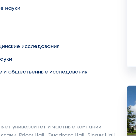
е науки
цинские исследования
науки
е и общественные исследования
яет университет и частные компании.
ми: Priory Hall, Quadrant Hall, Singer Hall