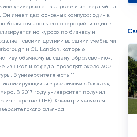
чине университет в стране и четвертый по
 Он имеет два основных кампуса: один в
на большая часть его операций, и один в
Св
лизируется на курсах по бизнесу и
равляет своими другими высшими учебными
arborough и CU London, которые
рнативу обычному высшему образованию».
е из школ и кафедр, проводят около 300
ры. В университете есть 11
циализирующихся в различных областях,
мира. В 2017 году университет получил
о мастерства (THE). Ковентри является
иверситетского альянса.