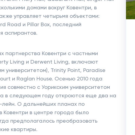
сколькими домами вокруг Ковентри, в
также управляет четырьмя объектами:
rd Road и Pillar Box, последний
я аспирантов.
ах партнерства Ковентри с частными
erty Living и Derwent Living, включают
м университетом), Trinity Point, Paradise
Court и Raglan House. Осенью 2010 года
я совместно с Уорикским университетом
, а в следующем году откроются еще два на
-лейн. О дальнейших планах по
 Ковентри в центре города было
когда предполагалось преобразовать
ские квартиры.