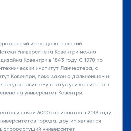
дарственный исследовательский
 Истоки Университета Ковентри можно
изайна Ковентри в 1843 году. С 1970 по
литехнический институт Ланчестера, а
итут Ковентри, пока закон о дальнейшем и
е предоставил ему статус университета в
менено на университет Ковентри.
ентов и почти 6000 аспирантов в 2019 году
университетов города, другим является
 быстрорастущий университет