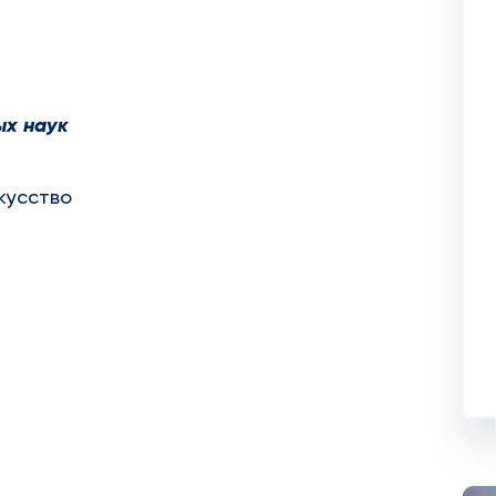
ых наук
кусство