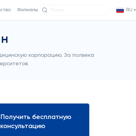
ство
Филиалы
RU
ян
дицинскую корпорацию. За полвека
верситетов
Получить бесплатную
консультацию