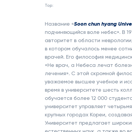
Top:
Название «
Soon chun hyang Unive
подчиняющийся воле небес». В 19
авторитет в области неврологии
в котором обучалось менее сотн
врачей. Его философия медицинс
«Не врач, а Небеса лечат болез
лечения». С этой скромной фило
уважаемое высшее учебное и ис
время в университете шесть кол
обучается более 12 000 студенто
университет управляет четырьмя
крупных городах Кореи, создава
Университет предлагает широкий
естественных наук, а также во 