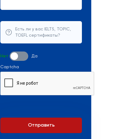
Есть ли у вас IELTS, TOPIC,
TOEFL сертификаты?
Нет
Да
Captcha
Отправить