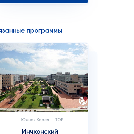
язанные программы
Южная Корея
TOP:
Инчхонский