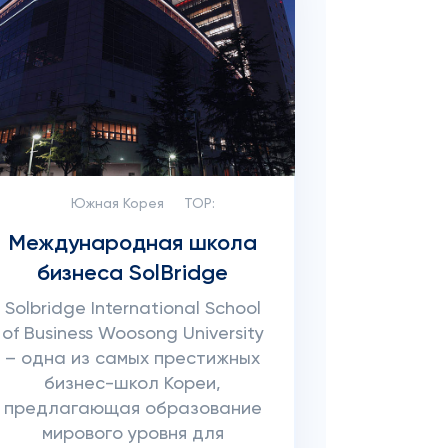
Южная Корея
TOP:
Международная школа
бизнеса SolBridge
Solbridge International School
of Business Woosong University
– одна из самых престижных
бизнес-школ Кореи,
предлагающая образование
мирового уровня для