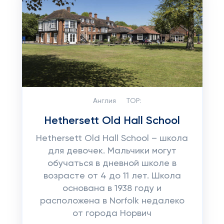
Англия
TOP:
Hethersett Old Hall School
Hethersett Old Hall School – школа
для девочек. Мальчики могут
обучаться в дневной школе в
возрасте от 4 до 11 лет. Школа
основана в 1938 году и
расположена в Norfolk недалеко
от города Норвич