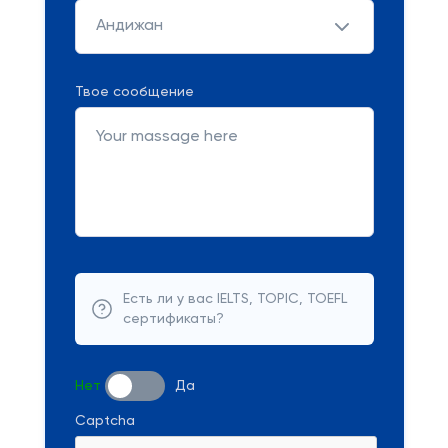
Андижан
Твое сообщение
Есть ли у вас IELTS, TOPIC, TOEFL
сертификаты?
Нет
Да
Captcha