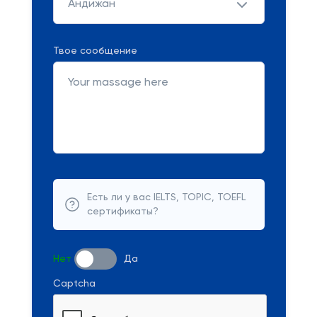
Андижан
Твое сообщение
Есть ли у вас IELTS, TOPIC, TOEFL
сертификаты?
Нет
Да
Captcha