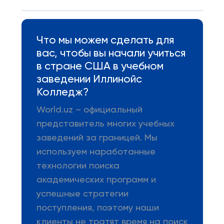
Что мы можем сделать для
вас, чтобы вы начали учиться
в стране США в учебном
заведении Иллинойс
Колледж?
World.uz – официальный
представитель многих учебных
заведений за границей. Мы
используем наработанные
технологии поиска
академических программ и
успешные стратегии
поступления, поэтому наши
клиенты не тратят время на поиск