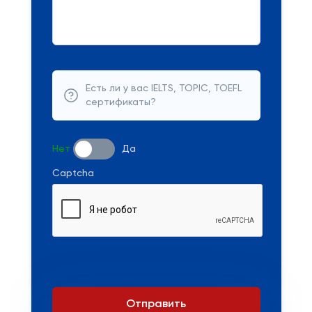
Есть ли у вас IELTS, TOPIC, TOEFL
сертификаты?
Нет
Да
Captcha
Отправить