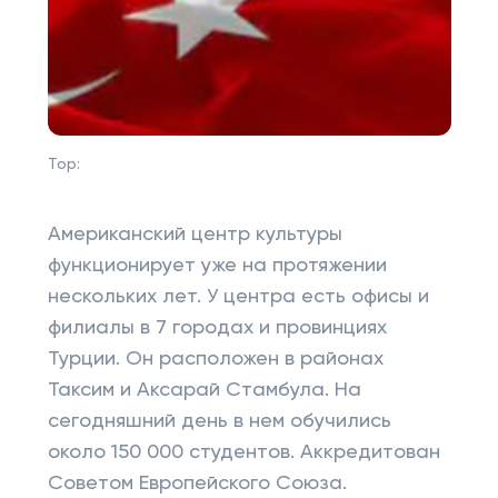
Top:
Американский центр культуры
функционирует уже на протяжении
нескольких лет. У центра есть офисы и
филиалы в 7 городах и провинциях
Турции. Он расположен в районах
Таксим и Аксарай Стамбула. На
сегодняшний день в нем обучились
около 150 000 студентов. Аккредитован
Советом Европейского Союза.