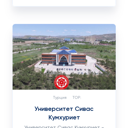
Турция
TOP:
Университет Сивас
Кумхуриет
Университет Сивас Кумхуриет -