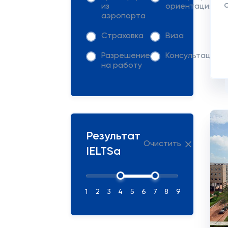
из
ориентация
аэропорта
Страховка
Виза
Разрешение
Консультация
на работу
Результат
Очистить
IELTSа
1
2
3
4
5
6
7
8
9