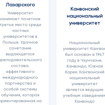
Лазарского
Канвонский
Университет
национальный
занимает почетное
университет
третье место среди
частных
университетов в
Польше. Удачное
Национальный
сочетание
университет Кангво
выдающегося
был основан в 1947
преподавательского
году в Чхунчхоне,
состава,
Канвондо, Южная
эффективного
Корея. Кангвонский
международного
национальный
партнерства и
университет
особой системы
является ведущим
обучения, которая
учебным заведение
ориентированная на
Канвондо