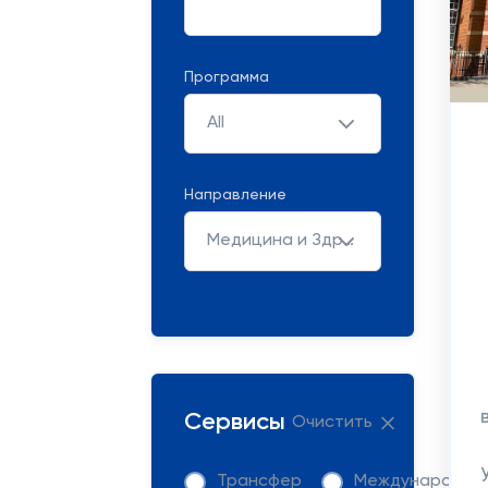
Программа
All
Направление
Медицина и Здравохранение
Сервисы
Очистить
Трансфер
Международна