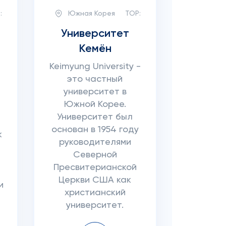
:
Южная Корея
TOP:
Университет
Кемён
Keimyung University -
это частный
университет в
Южной Корее.
Университет был
основан в 1954 году
к
руководителями
Северной
Пресвитерианской
Церкви США как
и
христианский
университет.