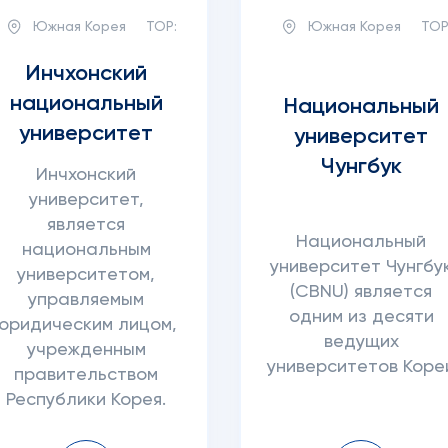
Южная Корея
TOP:
Южная Корея
TOP
Инчхонский
национальный
Национальный
университет
университет
Чунгбук
Инчхонский
университет,
является
Национальный
национальным
университет Чунгбу
университетом,
(CBNU) является
управляемым
одним из десяти
юридическим лицом,
ведущих
учрежденным
университетов Коре
правительством
Республики Корея.