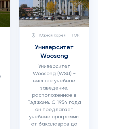
Южная Корея
TOP:
Университет
Woosong
Университет
Woosong (WSU) -
ч
высшее учебное
заведение,
расположенное в
Тэджоне. С 1954 года
он предлагает
учебные программы
от бакалавров до
х