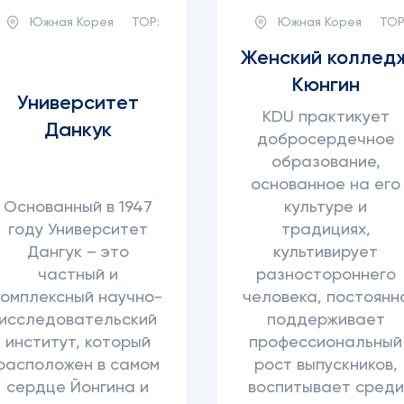
Южная Корея
TOP:
Южная Корея
TOP
Женский коллед
Кюнгин
Университет
KDU практикует
Данкук
добросердечное
образование,
основанное на его
Основанный в 1947
культуре и
году Университет
традициях,
Дангук – это
культивирует
частный и
разностороннего
комплексный научно-
человека, постоянн
исследовательский
поддерживает
институт, который
профессиональный
расположен в самом
рост выпускников,
сердце Йонгина и
воспитывает среди