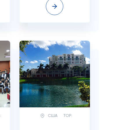
:
США
TOP: