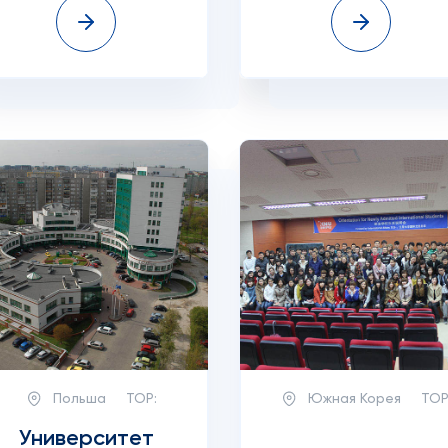
Польша
TOP:
Южная Корея
TOP
Университет