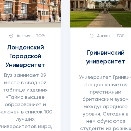
Англия
TOP:
Англия
TOP:
Лондонский
Гринвичский
Городской
университет
Университет
Вуз занимает 29
Университет Гринви
место в сводной
Лондон является
таблице издания
престижным
«Таймс высшее
британским вузом
образование» и
международного
включен в список 100
уровня. Сегодня в
лучших
нем обучаются
университетов мира,
студенты из разны
я