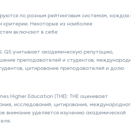
уются по разным рейтинговым системам, каждая 
и критерии. Некоторые из наиболее
стем включают в себя:
S: QS учитывает академическую репутацию,
шение преподавателей и студентов, международ
тудентов, цитирование преподавателей и долю
es Higher Education (THE): THE оценивает
ания, исследований, цитирования, международног
шое внимание уделяется изучению академической
еля.