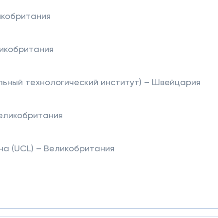
икобритания
икобритания
ьный технологический институт) – Швейцария
еликобритания
а (UCL) – Великобритания