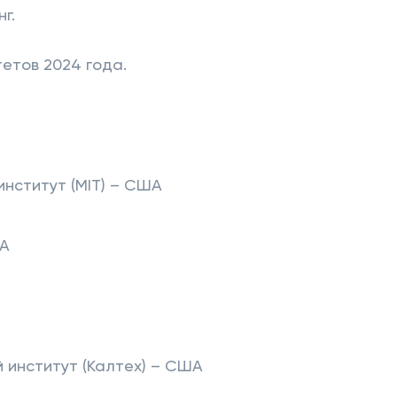
г.
етов 2024 года.
нститут (MIT) – США
ША
институт (Калтех) – США