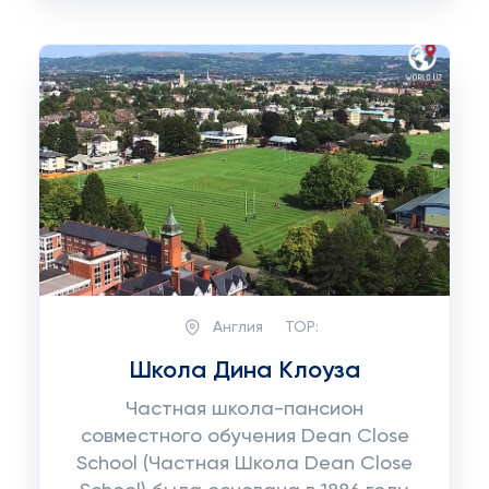
Англия
TOP:
Школа Дина Клоуза
Частная школа-пансион
совместного обучения Dean Close
School (Частная Школа Dean Close