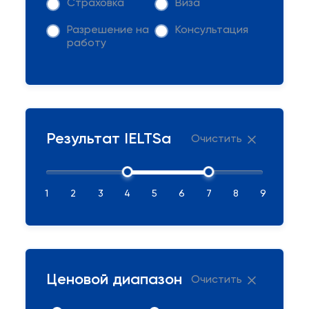
Страховка
Виза
Разрешение на
Консультация
работу
Результат IELTSа
Очистить
1
2
3
4
5
6
7
8
9
Ценовой диапазон
Очистить