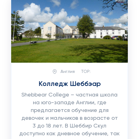
Англия
TOP:
Колледж Шеббэар
Shebbear College – частная школа
на юго-западе Англии, где
предлагается обучение для
девочек и мальчиков в возрасте от
3 до 18 лет. В Шеббир Скул
доступно как дневное обучение, так