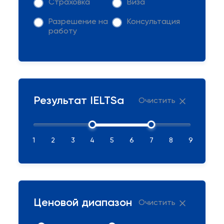
Страховка
Виза
Разрешение на
Консультация
работу
Результат IELTSа
Очистить
1
2
3
4
5
6
7
8
9
Ценовой диапазон
Очистить