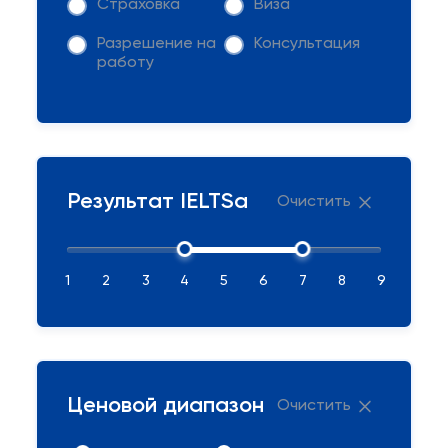
Страховка
Виза
Разрешение на
Консультация
работу
Результат IELTSа
Очистить
1
2
3
4
5
6
7
8
9
Ценовой диапазон
Очистить