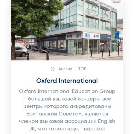
Англия
TOP:
Oxford International
Oxford International Education Group
– большой языковой концерн, все
центры которого аккредитованы
Британским Советом, является
членом языковой ассоциации English
UK, что гарантирует высокое