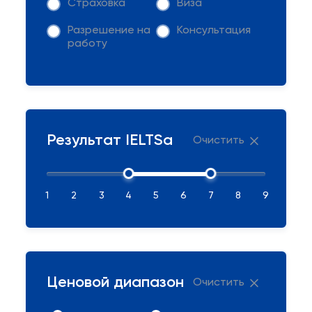
Страховка
Виза
Разрешение на
Консультация
работу
Результат IELTSа
Очистить
1
2
3
4
5
6
7
8
9
Ценовой диапазон
Очистить