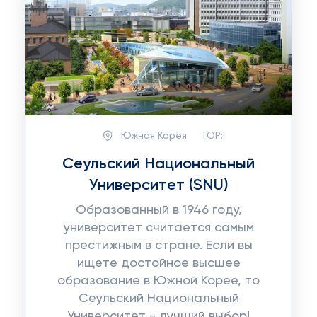
Южная Корея
TOP:
Сеульский Национальный
Университет (SNU)
Образованный в 1946 году,
университет считается самым
престижным в стране. Если вы
ищете достойное высшее
образование в Южной Корее, то
Сеульский Национальный
Университет - лучший выбор!