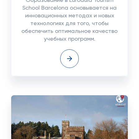
Образование в Euroaula Tourism
School Barcelona основывается на
инновационных методах и новых
технологиях для того, чтобы
обеспечить оптимальное качество
учебных программ.