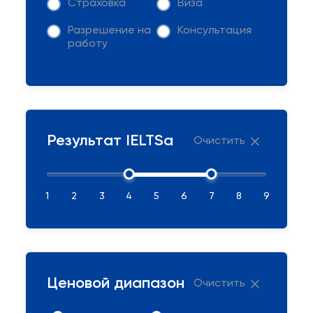
Страховка
Виза
Разрешение на
Консультация
работу
Результат IELTSа
Очистить
1
2
3
4
5
6
7
8
9
Ценовой диапазон
Очистить