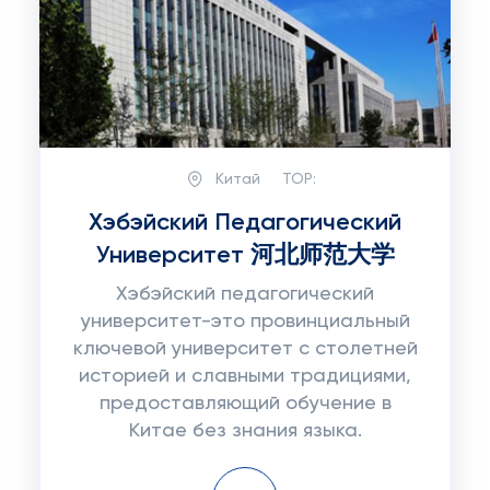
Китай
TOP:
Хэбэйский Педагогический
Университет 河北师范大学
Хэбэйский педагогический
университет-это провинциальный
ключевой университет с столетней
историей и славными традициями,
предоставляющий обучение в
Китае без знания языка.