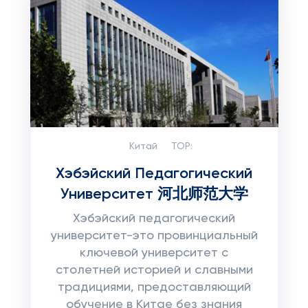
Китай
TOP:
Хэбэйский Педагогический
Университет 河北师范大学
Хэбэйский педагогический
университет-это провинциальный
ключевой университет с
столетней историей и славными
традициями, предоставляющий
обучение в Китае без знания