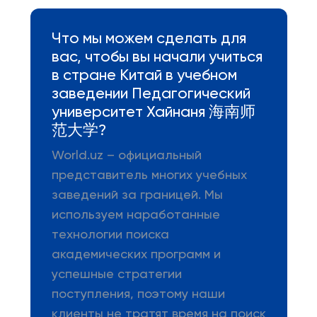
Что мы можем сделать для
вас, чтобы вы начали учиться
в стране Китай в учебном
заведении Педагогический
университет Хайнаня 海南师
范大学?
World.uz – официальный
представитель многих учебных
заведений за границей. Мы
используем наработанные
технологии поиска
академических программ и
успешные стратегии
поступления, поэтому наши
клиенты не тратят время на поиск