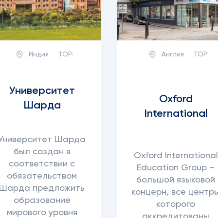
Индия
TOP:
Англия
TOP:
Университет
Oxford
Шарда
International
Университет Шарда
был создан в
Oxford International
соответствии с
Education Group –
обязательством
большой языковой
Шарда предложить
концерн, все центр
образование
которого
мирового уровня
аккредитованы