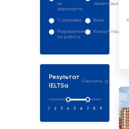
из
ориентация
аэропорта
Страховка
Виза
Разрешение
Консультация
на работу
Результат
Очистить
IELTSа
1
2
3
4
5
6
7
8
9