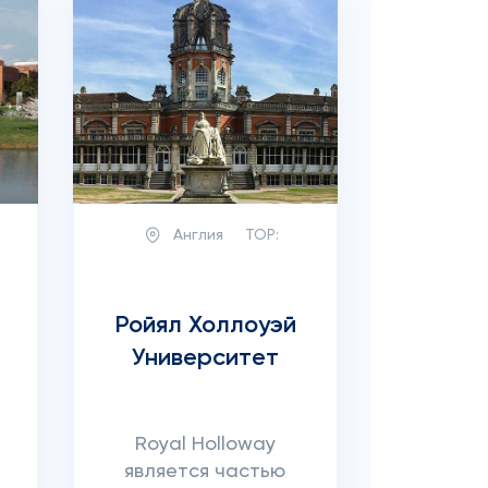
Англия
TOP:
Ройял Холлоуэй
Университет
Royal Holloway
является частью