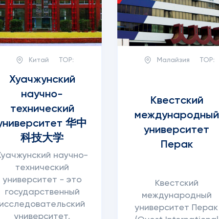
Китай
TOP:
Малайзия
TOP:
Хуачжунский
научно-
Квестский
технический
международный
университет 华中
университет
科技大学
Перак
Хуачжунский научно-
технический
университет - это
Квестский
государственный
международный
исследовательский
университет Перак
я
университет,