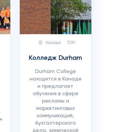
Канада
TOP:
Колледж Durham
Durham College
находится в Канаде
и предлагает
обучения в сфере
рекламы и
маркетинговых
о
коммуникаций,
м
бухгалтерского
дела, химической