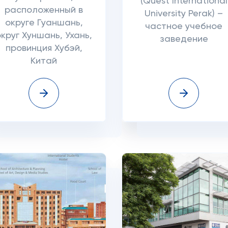
(Quest International
расположенный в
University Perak) –
округе Гуаншань,
частное учебное
округ Хуншань, Ухань,
заведение
провинция Хубэй,
Китай