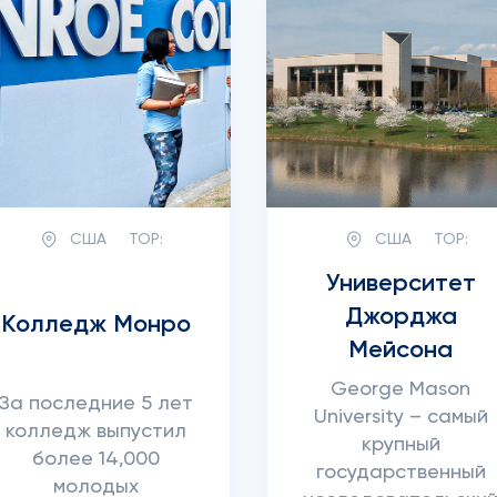
США
TOP:
США
TOP:
Университет
Джорджа
Колледж Монро
Мейсона
George Mason
За последние 5 лет
University – самый
колледж выпустил
крупный
более 14,000
государственный
молодых