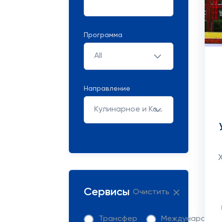
Программа
All
Направление
Кулинарное и Кондитерское Искусство
Сервисы
Очистить
Трансфер
Международна