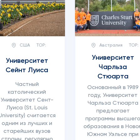
США
TOP:
Австралия
TOP:
Университет
Университет
Чарльза
Сейнт Луиса
Стюарта
Частный
Основанный в 1989
католический
году, Университет
Университет Сент-
Чарльза Стюарта
Луиса (St. Louis
предлагает
University) считается
программы высшег
одним из лучших и
образования в Ново
старейших вузов
Южном Уэльсе при
страны, регулярно