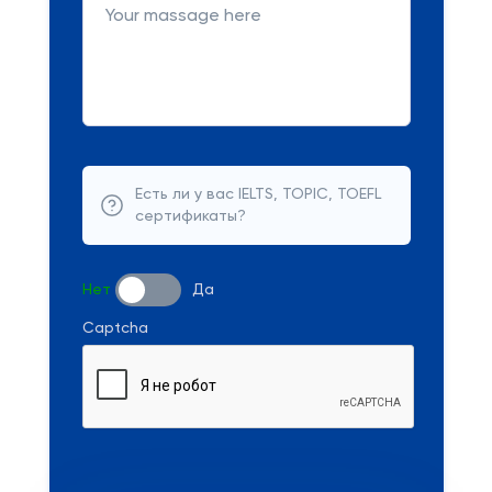
Есть ли у вас IELTS, TOPIC, TOEFL
сертификаты?
Нет
Да
Captcha