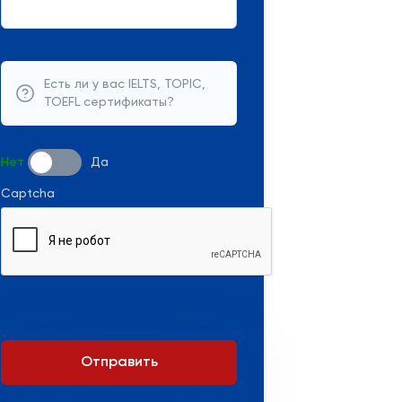
Есть ли у вас IELTS, TOPIC,
TOEFL сертификаты?
Нет
Да
Captcha
Отправить