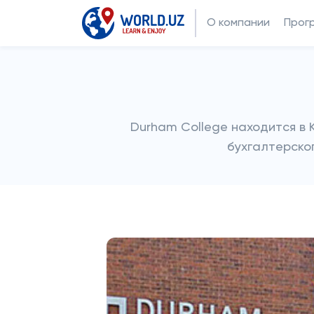
О компании
Прог
Durham College находится в 
бухгалтерског