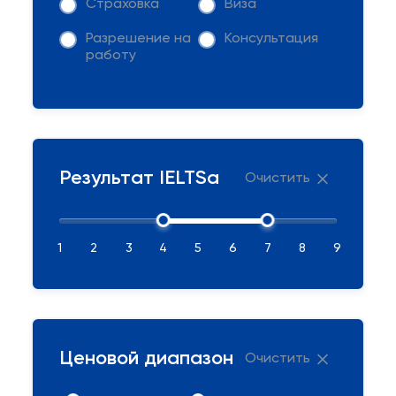
Страховка
Виза
Разрешение на
Консультация
работу
Результат IELTSа
Очистить
1
2
3
4
5
6
7
8
9
Ценовой диапазон
Очистить