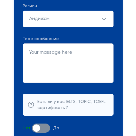
Регион
Андижан
Твое сообщение
Есть ли у вас IELTS, TOPIC, TOEFL
сертификаты?
Нет
Да