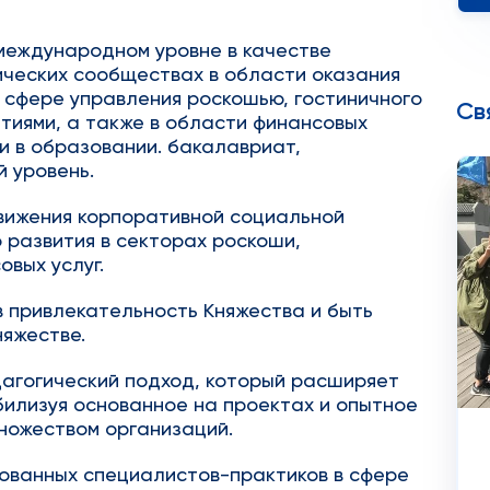
 международном уровне в качестве
ических сообществах в области оказания
в сфере управления роскошью, гостиничного
Св
тиями, а также в области финансовых
к и в образовании. бакалавриат,
 уровень.
вижения корпоративной социальной
 развития в секторах роскоши,
овых услуг.
 привлекательность Княжества и быть
няжестве.
агогический подход, который расширяет
билизуя основанное на проектах и опытное
ножеством организаций.
бованных специалистов-практиков в сфере