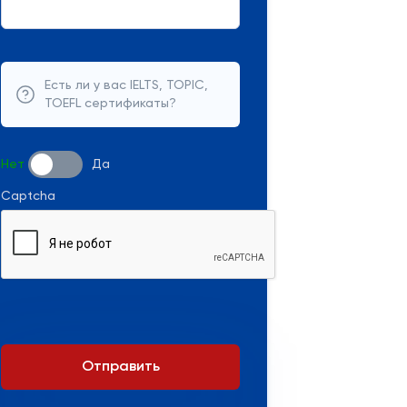
Есть ли у вас IELTS, TOPIC,
TOEFL сертификаты?
Нет
Да
Captcha
Отправить