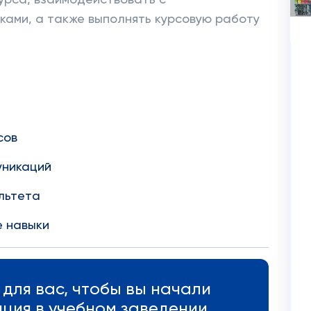
урса, взаимодействовать с
ами, а также выполнять курсовую работу
сов
уникаций
льтета
е навыки
для вас, чтобы вы начали
нция в учебном заведении