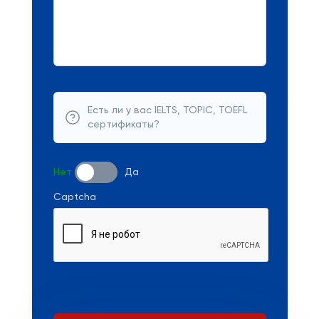
Есть ли у вас IELTS, TOPIC, TOEFL
сертификаты?
Нет
Да
Captcha