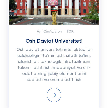
Qirgʻiziston
TOP:
Osh Davlat Universiteti
Osh davlat universiteti intellektuallar
uzluksizligini ta'minlash, sifatli ta'lim,
izlanishlar, texnologik infratuzilmani
takomillashtirish, madaniyat va urf-
odatlarning ijobiy elementlarini
saqlash va ommalashtirish