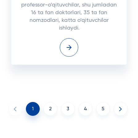
professor-o'qituvchilar, shu jumladan
16 ta fan doktorlari, 35 ta fan
nomzodlari, katta o'qituvchilar
ishlaydi.
1
2
3
4
5