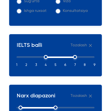
Sug'urta
Viza
Ishga ruxsat
Konsultatsiya
IELTS balli
Tozalash
1
2
3
4
5
6
7
8
9
Narx diapazoni
Tozalash