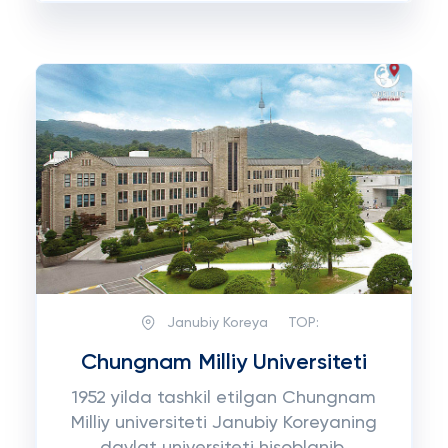
Janubiy Koreya
TOP:
Chungnam Milliy Universiteti
1952 yilda tashkil etilgan Chungnam
Milliy universiteti Janubiy Koreyaning