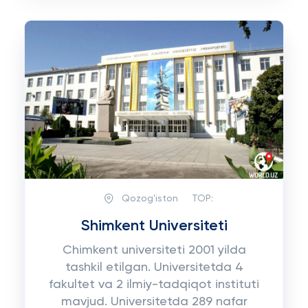
Qozog'iston
TOP:
Shimkent Universiteti
Chimkent universiteti 2001 yilda
tashkil etilgan. Universitetda 4
fakultet va 2 ilmiy-tadqiqot instituti
mavjud. Universitetda 289 nafar