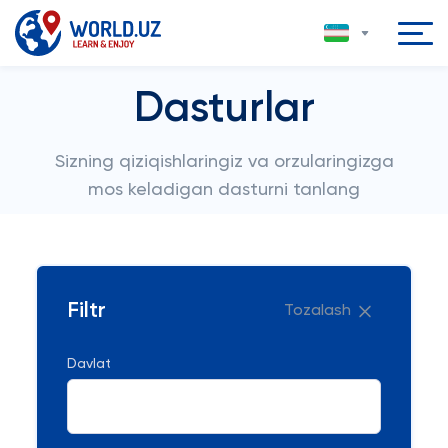
Dasturlar
Sizning qiziqishlaringiz va orzularingizga
mos keladigan dasturni tanlang
Filtr
Tozalash
Davlat