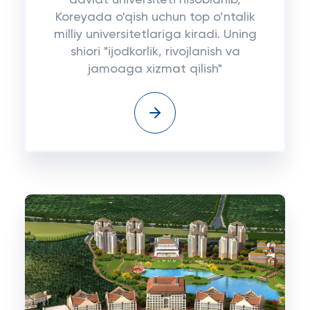
davlat universiteti hisoblanib,
Koreyada o'qish uchun top o’ntalik
milliy universitetlariga kiradi. Uning
shiori "ijodkorlik, rivojlanish va
jamoaga xizmat qilish"