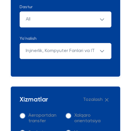
Dastur
All
Yo'nalish
Injinerlik, Kompyuter Fanlari va IT
Xizmatlar
Tozalash
Aeroportdan
Xalqaro
transfer
orientatsiya