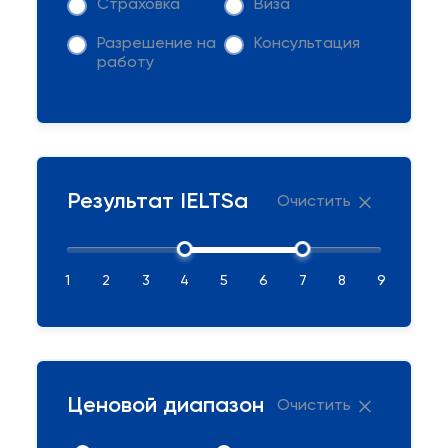
Страховка
Виза
Разрешение на
Консультация
работу
Результат IELTSа
Очистить
1
2
3
4
5
6
7
8
9
Ценовой диапазон
Очистить