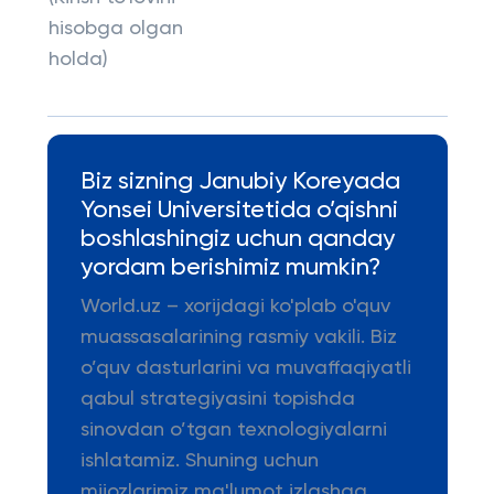
hisobga olgan
holda)
Biz sizning Janubiy Koreyada
Yonsei Universitetida o’qishni
boshlashingiz uchun qanday
yordam berishimiz mumkin?
World.uz – xorijdagi ko'plab o'quv
muassasalarining rasmiy vakili. Biz
o’quv dasturlarini va muvaffaqiyatli
qabul strategiyasini topishda
sinovdan o’tgan texnologiyalarni
ishlatamiz. Shuning uchun
mijozlarimiz ma'lumot izlashga