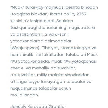
"Muak" turar-joy majmuasi beshta binodan
(to'qqizta blokdan) iborat bo'lib, 2353
kishini o'z ichiga oladi. Seuldan
tashqaridagi shaharlarning magistratura
va aspirantlari 1, 2 va 6-sonli
yotoqxonalarda qolmoqdalar
(Woojungwon). Tibbiyot, stomatologiya va
hamshiralik ishi fakultetlari talabalari Muak
№3 yotoqxonasida, Muak №4 yotoqxonasi
chet el va mahalliy o'qituvchilar,
o'qituvchilar, milliy malaka sinovlaridan
o'tishga tayyorlanayotgan talabalar va
huquqshunos talabalar uchun
mo'ljallangan.
Janubiy Koreyada Grantlar