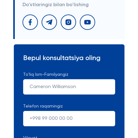
Do'stlaringiz bilan bo'lishing
Bepul konsultatsiya oling
To'liq Ism-Familyangiz
Telefon raqamingiz