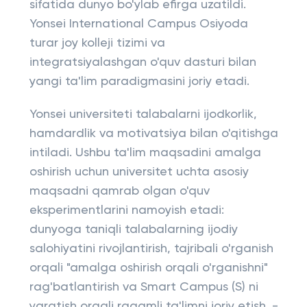
sifatida dunyo bo'ylab efirga uzatildi.
Yonsei International Campus Osiyoda
turar joy kolleji tizimi va
integratsiyalashgan o'quv dasturi bilan
yangi ta'lim paradigmasini joriy etadi.
Yonsei universiteti talabalarni ijodkorlik,
hamdardlik va motivatsiya bilan o'qitishga
intiladi. Ushbu ta'lim maqsadini amalga
oshirish uchun universitet uchta asosiy
maqsadni qamrab olgan o'quv
eksperimentlarini namoyish etadi:
dunyoga taniqli talabalarning ijodiy
salohiyatini rivojlantirish, tajribali o'rganish
orqali "amalga oshirish orqali o'rganishni"
rag'batlantirish va Smart Campus (S) ni
yaratish orqali raqamli ta'limni joriy etish. -