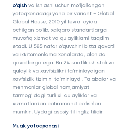
o'qish
va ishlashi uchun mo'ljallangan
yotoqxonadagi yana bir variant - Global
Global House, 2010 yil fevral oyida
ochilgan bo'lib, xalqaro standartlarga
muvofiq xizmat va qulayliklarni taqdim
etadi. U 585 nafar o'quvchini bitta qavatli
va ikkitomonlama xonalarda, alohida
qavatlarga ega. Bu 24 soatlik ish stoli va
qulaylik va xavfsizlikni ta'minlaydigan
xavfsizlik tizimini ta'minlaydi. Talabalar va
mehmonlar global hamjamiyat
tarmog'idagi turli xil qulayliklar va
xizmatlardan bahramand bo'lishlari
mumkin. Uydagi asosiy til ingliz tilidir.
Muak yotoqxonasi