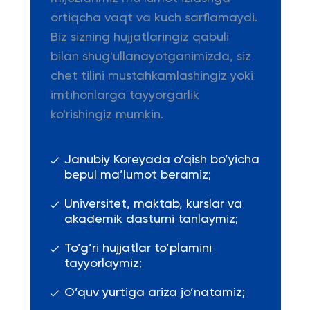
ortiqcha vaqt va kuch sarflamaydi.
Biz sizning hujjatlaringiz qabuli
bilan shug'ullanayotganimizda, siz
chet tilini mustahkamlashingiz yoki
imtihonlarga tayyorgarlik
ko'rishingiz mumkin.
Janubiy Koreyada o’qish bo’yicha
bepul ma’lumot beramiz;
Universitet, maktab, kurslar va
akademik dasturni tanlaymiz;
To’g’ri hujjatlar to’plamini
tayyorlaymiz;
O’quv yurtiga ariza jo’natamiz;