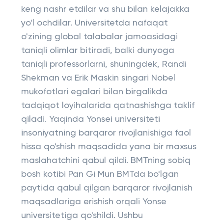
keng nashr etdilar va shu bilan kelajakka
yo'l ochdilar. Universitetda nafaqat
o'zining global talabalar jamoasidagi
taniqli olimlar bitiradi, balki dunyoga
taniqli professorlarni, shuningdek, Randi
Shekman va Erik Maskin singari Nobel
mukofotlari egalari bilan birgalikda
tadqiqot loyihalarida qatnashishga taklif
qiladi. Yaqinda Yonsei universiteti
insoniyatning barqaror rivojlanishiga faol
hissa qo'shish maqsadida yana bir maxsus
maslahatchini qabul qildi. BMTning sobiq
bosh kotibi Pan Gi Mun BMTda bo'lgan
paytida qabul qilgan barqaror rivojlanish
maqsadlariga erishish orqali Yonse
universitetiga qo'shildi. Ushbu