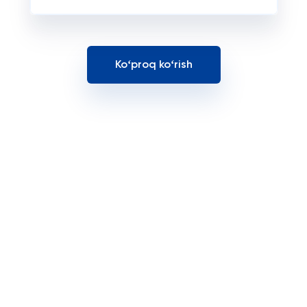
Koʻproq koʻrish