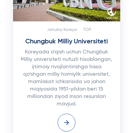
Janubiy Koreya
TOP:
Chungbuk Milliy Universiteti
Koreyada o'qish uchun Chungbuk
Milliy universiteti nufuzli hisoblangan,
ijtimoiy rivojlantirishga hissa
qo'shgan milliy homiylik universitet,
mamlakat ichkarisida va jahon
miqiyosida 1951-yildan beri 15
milliondan ziyod inson resurslari
mavjud.