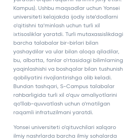
Kampus). Ushbu maqsadlar uchun Yonsei
universiteti kelajakda ijodiy iste'dodlarni
o'qitishni ta'minlash uchun turli xil
ixtisosliklar yaratdi. Turli mutaxassislikdagi
barcha talabalar bir-birlari bilan
yashaydilar va ular bilan aloqa qiladilar,
bu, albatta, fanlar o'rtasidagi bilimlarning
yaqinlashishi va boshqalar bilan tushunish
qobiliyatini rivojlantirishga olib keladi.
Bundan tashqari, S-Campus talabalar
rahbarligida turli xil o'quv amaliyotlarini
qo'llab-quvvatlash uchun o'rnatilgan
raqamli infratuzilmani yaratdi.
Yonsei universiteti o'qituvchilari xalqaro
ilmiy nashrlarda barcha ilmiy sohalarda