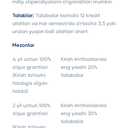
milliy stipendiyalarni o'rganishlari mumkin.
Talablar:
Talabalar kamida 12 kredit
olishlari va har semestrda o'rtacha 3,5 yoki
undan yuqori ball olishlari shart
Mezonlar
4 yil uchun 100%
Kirish imtihonlarida
o'quv grantlari
eng yaxshi 20%
(Kirish to'lovini
talabalar
hisobga olgan
holda)
2 yil uchun 100%
Kirish imtihonlarida
o'quv grantlari
eng yaxshi 30%
talabalar
(Kirish to'lovini