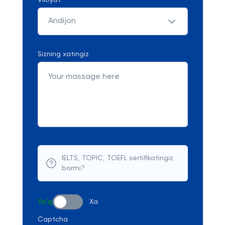
Viloyat
Andijon
Sizning xatingiz
IELTS, TOPIC, TOEFL sertifikatingiz
bormi?
Yo'q
Xa
Captcha