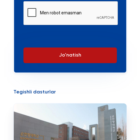
Jo'natish
Tegishli dasturlar