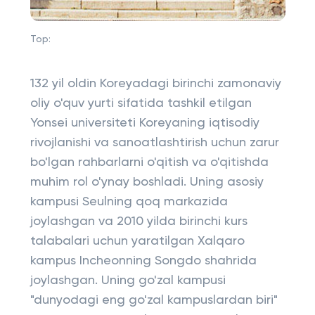
Top:
132 yil oldin Koreyadagi birinchi zamonaviy
oliy o'quv yurti sifatida tashkil etilgan
Yonsei universiteti Koreyaning iqtisodiy
rivojlanishi va sanoatlashtirish uchun zarur
bo'lgan rahbarlarni o'qitish va o'qitishda
muhim rol o'ynay boshladi. Uning asosiy
kampusi Seulning qoq markazida
joylashgan va 2010 yilda birinchi kurs
talabalari uchun yaratilgan Xalqaro
kampus Incheonning Songdo shahrida
joylashgan. Uning go'zal kampusi
"dunyodagi eng go'zal kampuslardan biri"