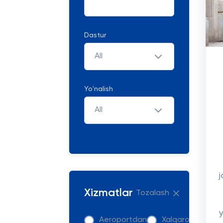
Dastur
All
Yo'nalish
All
j
Xizmatlar
Tozalash
Aeroportdan
Xalqaro