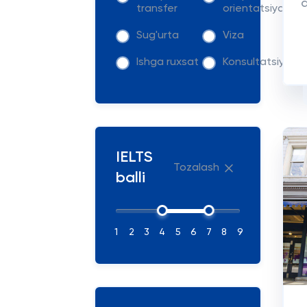
d
transfer
orientatsiya
Sug'urta
Viza
Ishga ruxsat
Konsultatsiya
IELTS
Tozalash
balli
1
2
3
4
5
6
7
8
9