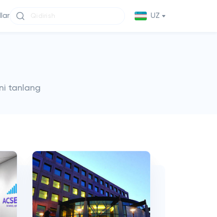
llar
UZ
ni tanlang