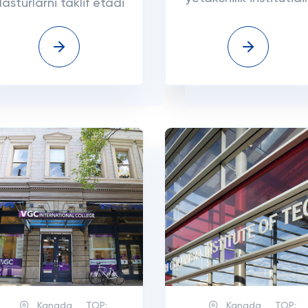
asturlarni taklif etadi
Kanada
TOP:
Kanada
TOP: