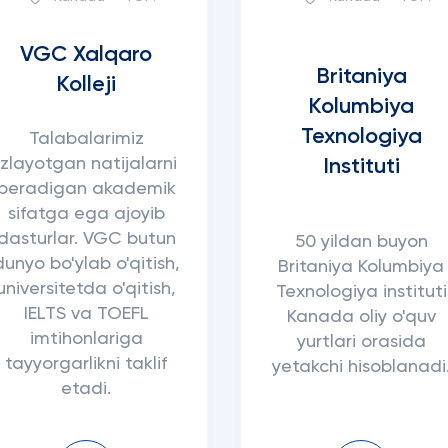
VGC Xalqaro
Britaniya
Kolleji
Kolumbiya
Texnologiya
Talabalarimiz
izlayotgan natijalarni
Instituti
beradigan akademik
sifatga ega ajoyib
dasturlar. VGC butun
50 yildan buyon
dunyo bo'ylab o'qitish,
Britaniya Kolumbiya
universitetda o'qitish,
Texnologiya instituti
IELTS va TOEFL
Kanada oliy o'quv
imtihonlariga
yurtlari orasida
tayyorgarlikni taklif
yetakchi hisoblanadi
etadi.