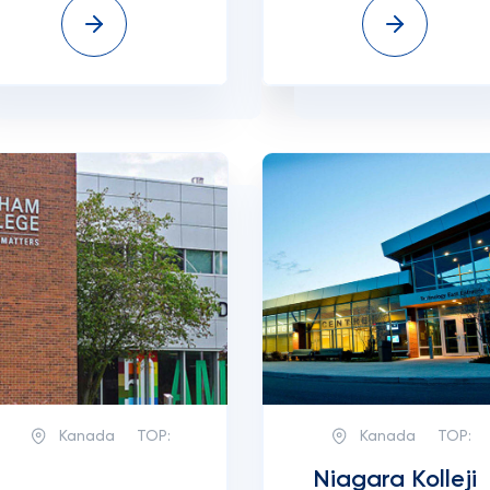
Kanada
TOP:
Kanada
TOP:
Niagara Kolleji