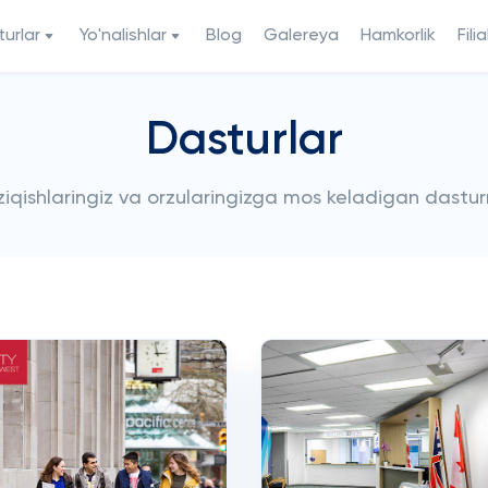
urlar
Yo'nalishlar
Blog
Galereya
Hamkorlik
Filia
Dasturlar
iziqishlaringiz va orzularingizga mos keladigan dastur