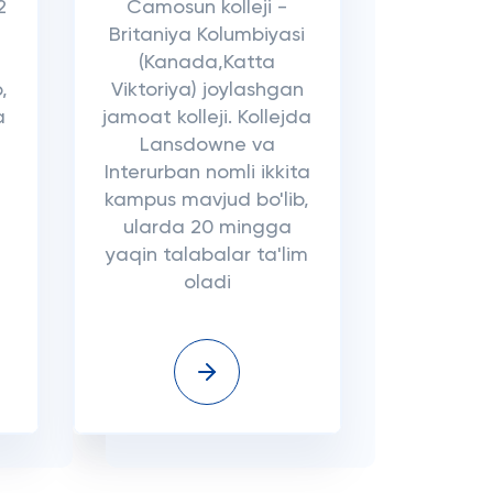
2
Camosun kolleji -
Britaniya Kolumbiyasi
(Kanada,Katta
,
Viktoriya) joylashgan
a
jamoat kolleji. Kollejda
Lansdowne va
Interurban nomli ikkita
kampus mavjud bo'lib,
ularda 20 mingga
yaqin talabalar ta'lim
oladi