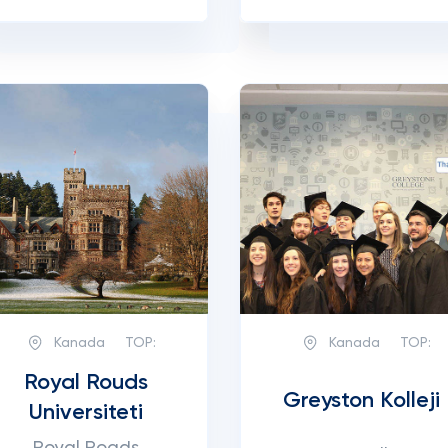
Kanada
TOP:
Kanada
TOP:
Royal Rouds
Greyston Kolleji
Universiteti