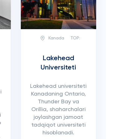
Kanada
TOP:
Lakehead
Universiteti
t
Lakehead universiteti
i
Kanadaning Ontario,
Thunder Bay va
Orillia, shaharchalari
i
joylashgan jamoat
o
tadqiqot universiteti
hisoblanadi.
.