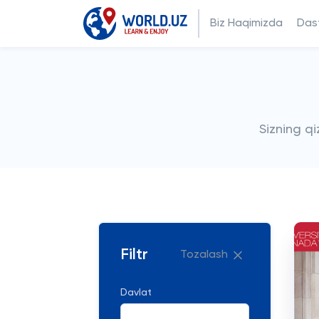
Biz Haqimizda
Dast
Sizning q
Filtr
Tozalash
Davlat