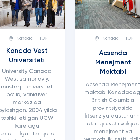
Kanada
TOP:
Kanada
TOP:
Kanada Vest
Acsenda
Universiteti
Menejment
Maktabi
University Canada
West zamonaviy,
Acsenda Menejmen
mustaqil universitet
maktabi Kanadadag
bo'lib, Vankuver
British Columbia
markazida
provintsiyasida
oylashgan. 2004 yilda
litsenziya dasturlarin
tashkil etilgan UCW
taklif qiluvchi xalqar
kareraga
menejment va
yo'naltirilgan bir qator
yetakchilik institutidir