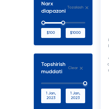
Narx
Tozalash
diapazoni
$100
$1000
Topshirish
Clear
muddati
1 Jan,
1 Jan,
2023
2023