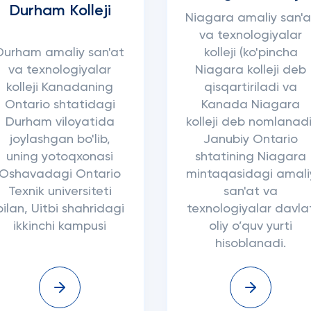
Durham Kolleji
Niagara amaliy san'a
va texnologiyalar
Durham amaliy san'at
kolleji (ko'pincha
va texnologiyalar
Niagara kolleji deb
kolleji Kanadaning
qisqartiriladi va
Ontario shtatidagi
Kanada Niagara
Durham viloyatida
kolleji deb nomlanadi
joylashgan bo'lib,
Janubiy Ontario
uning yotoqxonasi
shtatining Niagara
Oshavadagi Ontario
mintaqasidagi amali
Texnik universiteti
san'at va
bilan, Uitbi shahridagi
texnologiyalar davla
ikkinchi kampusi
oliy o’quv yurti
hisoblanadi.