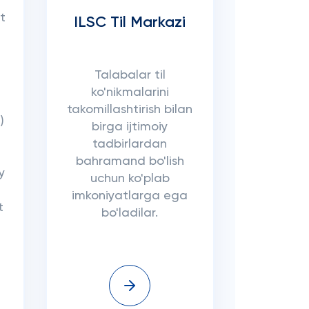
t
ILSC Til Markazi
Talabalar til
ko'nikmalarini
takomillashtirish bilan
)
birga ijtimoiy
tadbirlardan
bahramand bo'lish
y
uchun ko'plab
imkoniyatlarga ega
t
bo'ladilar.