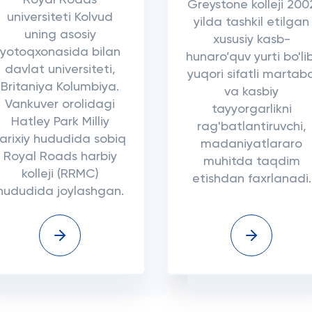
Royal Roads
Greystone kolleji 200
universiteti Kolvud
yilda tashkil etilgan
uning asosiy
xususiy kasb-
yotoqxonasida bilan
hunaro’quv yurti bo'lib
davlat universiteti,
yuqori sifatli martab
Britaniya Kolumbiya.
va kasbiy
Vankuver orolidagi
tayyorgarlikni
Hatley Park Milliy
rag'batlantiruvchi,
tarixiy hududida sobiq
madaniyatlararo
Royal Roads harbiy
muhitda taqdim
kolleji (RRMC)
etishdan faxrlanadi.
hududida joylashgan.