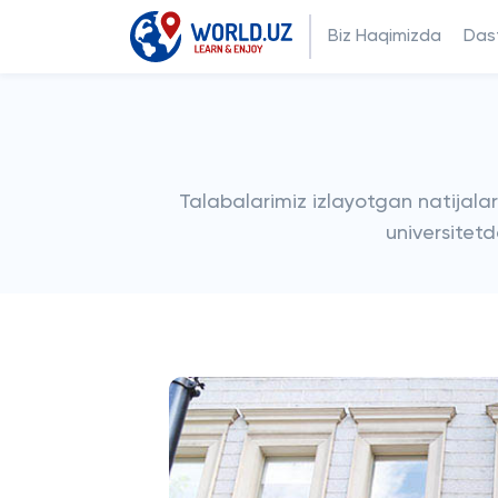
Biz Haqimizda
Dast
Talabalarimiz izlayotgan natijala
universitetd