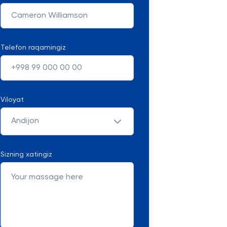
Telefon raqamingiz
Viloyat
Andijon
Sizning xatingiz