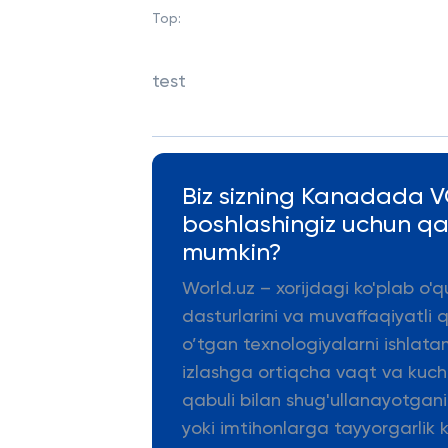
Top:
test
Biz sizning Kanadada VG
boshlashingiz uchun q
mumkin?
World.uz – xorijdagi ko'plab o'q
dasturlarini va muvaffaqiyatli 
o’tgan texnologiyalarni ishlata
izlashga ortiqcha vaqt va kuch s
qabuli bilan shug'ullanayotgani
yoki imtihonlarga tayyorgarlik k