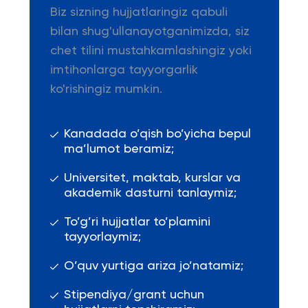
Biz sizning hujjatlaringiz qabuli
bilan shug'ullanayotganimizda, siz
chet tilini mustahkamlashingiz yoki
imtihonlarga tayyorgarlik
ko'rishingiz mumkin.
Kanadada o’qish bo’yicha bepul
ma’lumot beramiz;
Universitet, maktab, kurslar va
akademik dasturni tanlaymiz;
To’g’ri hujjatlar to’plamini
tayyorlaymiz;
O’quv yurtiga ariza jo’natamiz;
Stipendiya/grant uchun