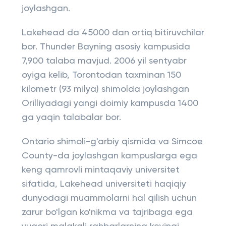
joylashgan.
Lakehead da 45000 dan ortiq bitiruvchilar
bor. Thunder Bayning asosiy kampusida
7,900 talaba mavjud. 2006 yil sentyabr
oyiga kelib, Torontodan taxminan 150
kilometr (93 milya) shimolda joylashgan
Orilliyadagi yangi doimiy kampusda 1400
ga yaqin talabalar bor.
Ontario shimoli-g'arbiy qismida va Simcoe
County-da joylashgan kampuslarga ega
keng qamrovli mintaqaviy universitet
sifatida, Lakehead universiteti haqiqiy
dunyodagi muammolarni hal qilish uchun
zarur bo'lgan ko'nikma va tajribaga ega