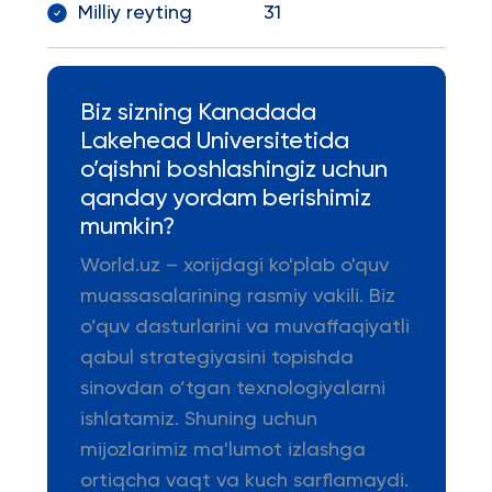
Milliy reyting 31
Biz sizning Kanadada
Lakehead Universitetida
o’qishni boshlashingiz uchun
qanday yordam berishimiz
mumkin?
World.uz – xorijdagi ko'plab o'quv
muassasalarining rasmiy vakili. Biz
o’quv dasturlarini va muvaffaqiyatli
qabul strategiyasini topishda
sinovdan o’tgan texnologiyalarni
ishlatamiz. Shuning uchun
mijozlarimiz ma'lumot izlashga
ortiqcha vaqt va kuch sarflamaydi.