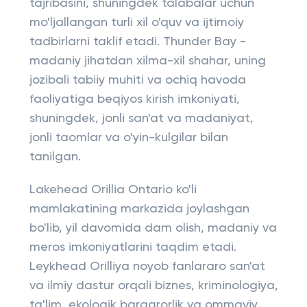
tajribasini, shuningdek talabalar uchun
mo'ljallangan turli xil o'quv va ijtimoiy
tadbirlarni taklif etadi. Thunder Bay -
madaniy jihatdan xilma-xil shahar, uning
jozibali tabiiy muhiti va ochiq havoda
faoliyatiga beqiyos kirish imkoniyati,
shuningdek, jonli san'at va madaniyat,
jonli taomlar va o'yin-kulgilar bilan
tanilgan.
Lakehead Orillia Ontario ko'li
mamlakatining markazida joylashgan
bo'lib, yil davomida dam olish, madaniy va
meros imkoniyatlarini taqdim etadi.
Leykhead Orilliya noyob fanlararo san'at
va ilmiy dastur orqali biznes, kriminologiya,
ta'lim, ekologik barqarorlik va ommaviy