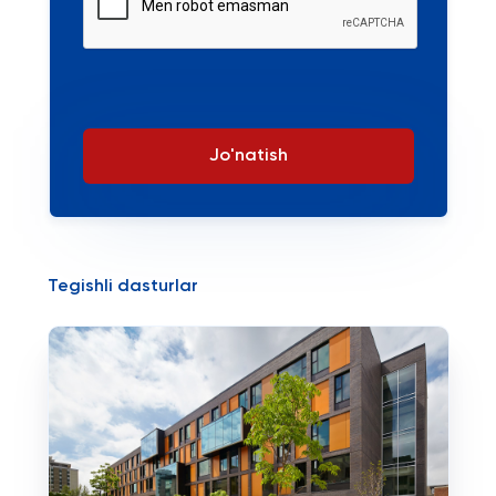
Jo'natish
Tegishli dasturlar