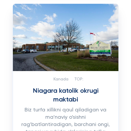
Kanada
TOP:
Niagara katolik okrugi
maktabi
Biz turfa xillikni qaul qiladigan va
ma'naviy o'sishni
rag'batlantiradigan, barchani ongi,