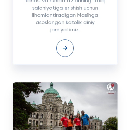
tanasi va ruhida o'zlarining to'liq
salohiyatiga erishish uchun
ilhomlantiradigan Masihga
asoslangan katolik diniy
jamiyatimiz.