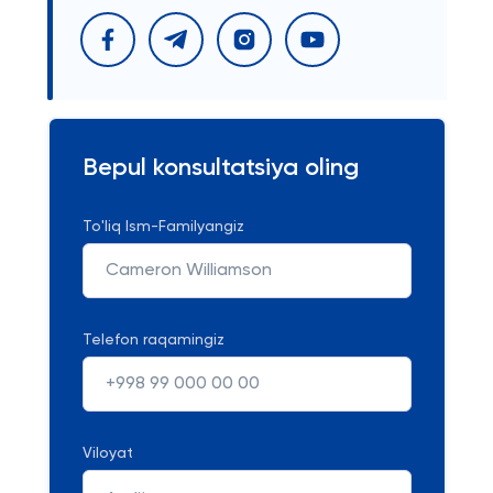
Bepul konsultatsiya oling
To'liq Ism-Familyangiz
Telefon raqamingiz
Viloyat