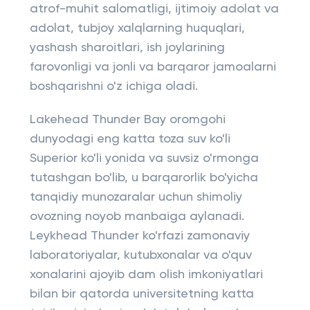
atrof-muhit salomatligi, ijtimoiy adolat va
adolat, tubjoy xalqlarning huquqlari,
yashash sharoitlari, ish joylarining
farovonligi va jonli va barqaror jamoalarni
boshqarishni o'z ichiga oladi.
Lakehead Thunder Bay oromgohi
dunyodagi eng katta toza suv ko'li
Superior ko'li yonida va suvsiz o'rmonga
tutashgan bo'lib, u barqarorlik bo'yicha
tanqidiy munozaralar uchun shimoliy
ovozning noyob manbaiga aylanadi.
Leykhead Thunder ko'rfazi zamonaviy
laboratoriyalar, kutubxonalar va o'quv
xonalarini ajoyib dam olish imkoniyatlari
bilan bir qatorda universitetning katta