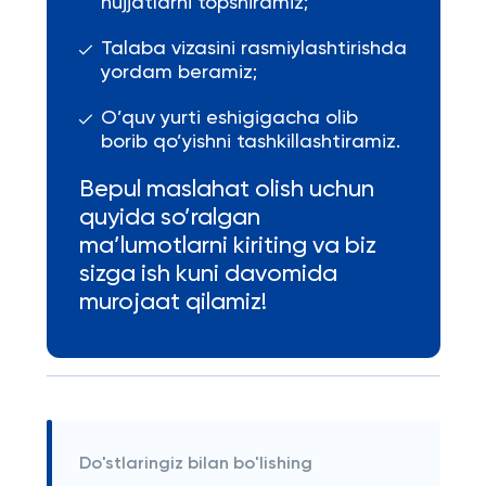
hujjatlarni topshiramiz;
Talaba vizasini rasmiylashtirishda
yordam beramiz;
O’quv yurti eshigigacha olib
borib qo’yishni tashkillashtiramiz.
Bepul maslahat olish uchun
quyida so’ralgan
ma’lumotlarni kiriting va biz
sizga ish kuni davomida
murojaat qilamiz!
Do'stlaringiz bilan bo'lishing