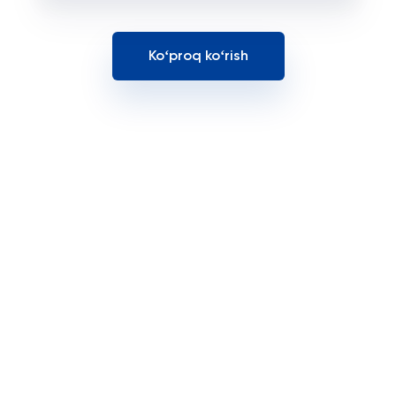
Koʻproq koʻrish