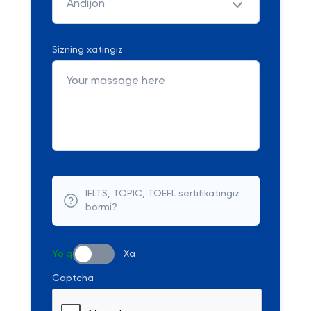
Andijon
Sizning xatingiz
IELTS, TOPIC, TOEFL sertifikatingiz
bormi?
Yo'q
Xa
Captcha