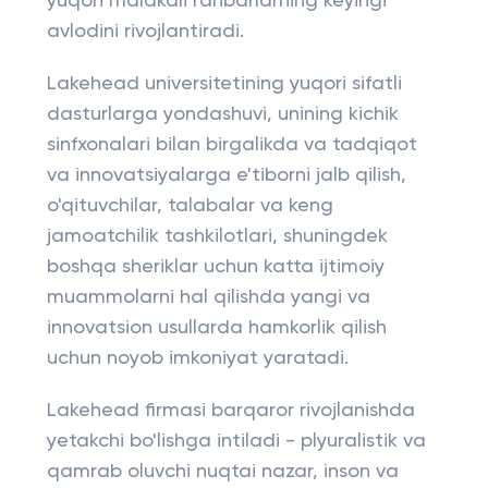
yuqori malakali rahbarlarning keyingi
avlodini rivojlantiradi.
Lakehead universitetining yuqori sifatli
dasturlarga yondashuvi, unining kichik
sinfxonalari bilan birgalikda va tadqiqot
va innovatsiyalarga e'tiborni jalb qilish,
o'qituvchilar, talabalar va keng
jamoatchilik tashkilotlari, shuningdek
boshqa sheriklar uchun katta ijtimoiy
muammolarni hal qilishda yangi va
innovatsion usullarda hamkorlik qilish
uchun noyob imkoniyat yaratadi.
Lakehead firmasi barqaror rivojlanishda
yetakchi bo'lishga intiladi - plyuralistik va
qamrab oluvchi nuqtai nazar, inson va