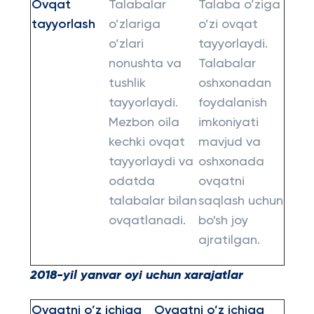
Ovqat
Talabalar
Talaba o’ziga
tayyorlash
o’zlariga
o’zi ovqat
o’zlari
tayyorlaydi.
nonushta va
Talabalar
tushlik
oshxonadan
tayyorlaydi.
foydalanish
Mezbon oila
imkoniyati
kechki ovqat
mavjud va
tayyorlaydi va
oshxonada
odatda
ovqatni
talabalar bilan
saqlash uchun
ovqatlanadi.
bo'sh joy
ajratilgan.
2018-yil yanvar oyi uchun xarajatlar
Ovqatni o’z ichiga
Ovqatni o’z ichiga