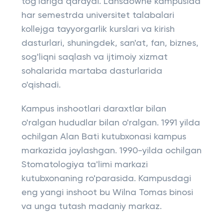
tog'lariga qaraydi. Lansdowne kampusida
har semestrda universitet talabalari
kollejga tayyorgarlik kurslari va kirish
dasturlari, shuningdek, san'at, fan, biznes,
sog'liqni saqlash va ijtimoiy xizmat
sohalarida martaba dasturlarida
o'qishadi.
Kampus inshootlari daraxtlar bilan
o'ralgan hududlar bilan o'ralgan. 1991 yilda
ochilgan Alan Bati kutubxonasi kampus
markazida joylashgan. 1990-yilda ochilgan
Stomatologiya ta'limi markazi
kutubxonaning ro'parasida. Kampusdagi
eng yangi inshoot bu Wilna Tomas binosi
va unga tutash madaniy markaz.