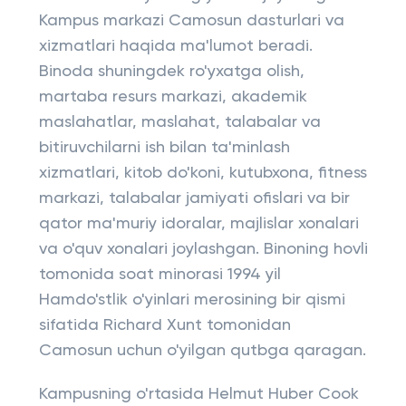
Kampus markazi Camosun dasturlari va
xizmatlari haqida ma'lumot beradi.
Binoda shuningdek ro'yxatga olish,
martaba resurs markazi, akademik
maslahatlar, maslahat, talabalar va
bitiruvchilarni ish bilan ta'minlash
xizmatlari, kitob do'koni, kutubxona, fitness
markazi, talabalar jamiyati ofislari va bir
qator ma'muriy idoralar, majlislar xonalari
va o'quv xonalari joylashgan. Binoning hovli
tomonida soat minorasi 1994 yil
Hamdo'stlik o'yinlari merosining bir qismi
sifatida Richard Xunt tomonidan
Camosun uchun o'yilgan qutbga qaragan.
Kampusning o'rtasida Helmut Huber Cook