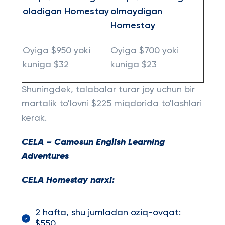
oladigan Homestay
olmaydigan
Homestay
Oyiga $950 yoki
Oyiga $700 yoki
kuniga $32
kuniga $23
Shuningdek, talabalar turar joy uchun bir
martalik to'lovni $225 miqdorida to'lashlari
kerak.
CELA – Camosun English Learning
Adventures
CELA Homestay narxi:
2 hafta, shu jumladan oziq-ovqat:
$550