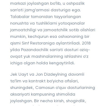
markazi joylashgan bo'lib, u oshpazlik
san'ati jamg'armasi dasturiga ega.
Talabalar tomonidan tayyorlangan
nonushta va tushliklarni yotoqxonalar
jamoatchiligi va jamoatchilik sotib olishlari
mumkin, kechqurun esa oshxonaning bir
qismi Sinf Restoraniga aylantiriladi. 2018
yilda Pazandachilik san'ati dasturi oziq-
ovqat yuk mashinalarining ishlashini o'z
ichiga olgan holda kengaytirildi.
Jek Uayt va Jon Dizdeylning davomli
ta'lim va kontrakt bo'yicha ofislari,
shuningdek, Camosun o'quv dasturlarining
aksariyati kampusning shimolida
joylashgan. Bir necha kirish, shogirdlik,