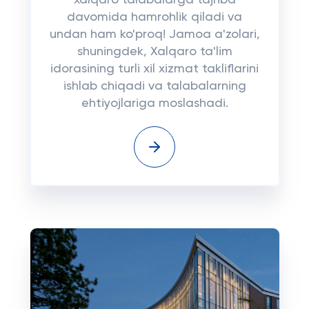
xalqaro talabalarga tajriba
davomida hamrohlik qiladi va
undan ham ko'proq! Jamoa a'zolari,
shuningdek, Xalqaro ta'lim
idorasining turli xil xizmat takliflarini
ishlab chiqadi va talabalarning
ehtiyojlariga moslashadi.