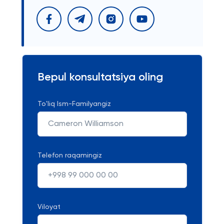
Bepul konsultatsiya oling
To'liq Ism-Familyangiz
Telefon raqamingiz
Viloyat