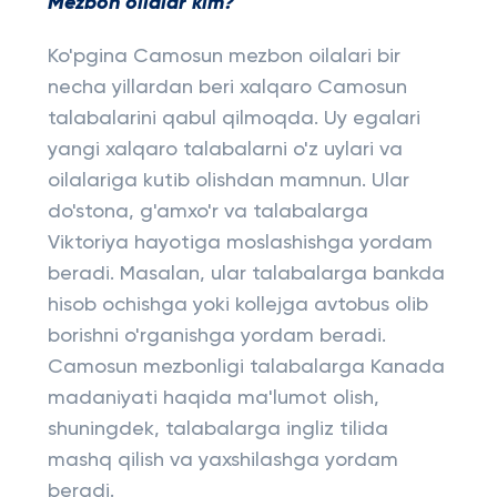
Mezbon oilalar kim?
Ko'pgina Camosun mezbon oilalari bir
necha yillardan beri xalqaro Camosun
talabalarini qabul qilmoqda. Uy egalari
yangi xalqaro talabalarni o'z uylari va
oilalariga kutib olishdan mamnun. Ular
do'stona, g'amxo'r va talabalarga
Viktoriya hayotiga moslashishga yordam
beradi. Masalan, ular talabalarga bankda
hisob ochishga yoki kollejga avtobus olib
borishni o'rganishga yordam beradi.
Camosun mezbonligi talabalarga Kanada
madaniyati haqida ma'lumot olish,
shuningdek, talabalarga ingliz tilida
mashq qilish va yaxshilashga yordam
beradi.