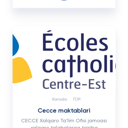
Kanada
TOP:
Cecce maktablari
CECCE Xalqaro Ta'lim Ofisi jamoasi