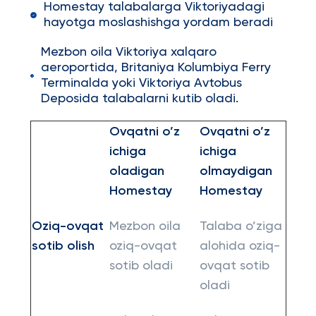
Homestay talabalarga Viktoriyadagi
hayotga moslashishga yordam beradi
Mezbon oila Viktoriya xalqaro
aeroportida, Britaniya Kolumbiya Ferry
Terminalda yoki Viktoriya Avtobus
Deposida talabalarni kutib oladi.
Ovqatni o’z
Ovqatni o’z
ichiga
ichiga
oladigan
olmaydigan
Homestay
Homestay
Oziq-ovqat
Mezbon oila
Talaba o’ziga
sotib olish
oziq-ovqat
alohida oziq-
sotib oladi
ovqat sotib
oladi