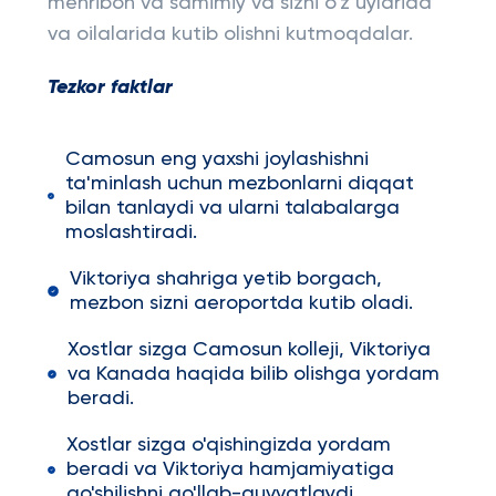
mehribon va samimiy va sizni o'z uylarida
va oilalarida kutib olishni kutmoqdalar.
Tezkor faktlar
Camosun eng yaxshi joylashishni
ta'minlash uchun mezbonlarni diqqat
bilan tanlaydi va ularni talabalarga
moslashtiradi.
Viktoriya shahriga yetib borgach,
mezbon sizni aeroportda kutib oladi.
Xostlar sizga Camosun kolleji, Viktoriya
va Kanada haqida bilib olishga yordam
beradi.
Xostlar sizga o'qishingizda yordam
beradi va Viktoriya hamjamiyatiga
qo'shilishni qo'llab-quvvatlaydi.