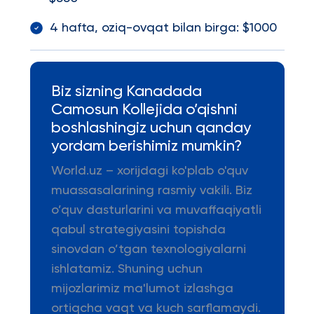
4 hafta, oziq-ovqat bilan birga: $1000
Biz sizning Kanadada
Camosun Kollejida o’qishni
boshlashingiz uchun qanday
yordam berishimiz mumkin?
World.uz – xorijdagi ko'plab o'quv
muassasalarining rasmiy vakili. Biz
o’quv dasturlarini va muvaffaqiyatli
qabul strategiyasini topishda
sinovdan o’tgan texnologiyalarni
ishlatamiz. Shuning uchun
mijozlarimiz ma'lumot izlashga
ortiqcha vaqt va kuch sarflamaydi.