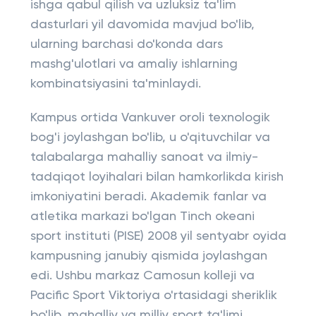
ishga qabul qilish va uzluksiz ta'lim
dasturlari yil davomida mavjud bo'lib,
ularning barchasi do'konda dars
mashg'ulotlari va amaliy ishlarning
kombinatsiyasini ta'minlaydi.
Kampus ortida Vankuver oroli texnologik
bog'i joylashgan bo'lib, u o'qituvchilar va
talabalarga mahalliy sanoat va ilmiy-
tadqiqot loyihalari bilan hamkorlikda kirish
imkoniyatini beradi. Akademik fanlar va
atletika markazi bo'lgan Tinch okeani
sport instituti (PISE) 2008 yil sentyabr oyida
kampusning janubiy qismida joylashgan
edi. Ushbu markaz Camosun kolleji va
Pacific Sport Viktoriya o'rtasidagi sheriklik
bo'lib, mahalliy va milliy sport ta'limi,