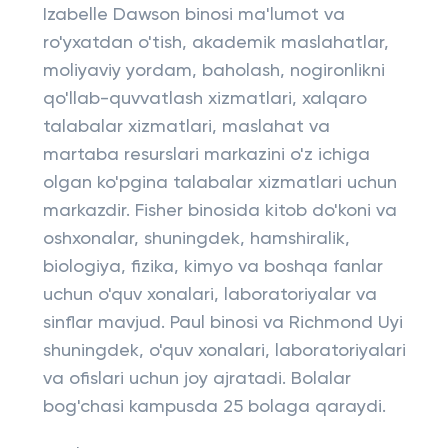
Izabelle Dawson binosi ma'lumot va
ro'yxatdan o'tish, akademik maslahatlar,
moliyaviy yordam, baholash, nogironlikni
qo'llab-quvvatlash xizmatlari, xalqaro
talabalar xizmatlari, maslahat va
martaba resurslari markazini o'z ichiga
olgan ko'pgina talabalar xizmatlari uchun
markazdir. Fisher binosida kitob do'koni va
oshxonalar, shuningdek, hamshiralik,
biologiya, fizika, kimyo va boshqa fanlar
uchun o'quv xonalari, laboratoriyalar va
sinflar mavjud. Paul binosi va Richmond Uyi
shuningdek, o'quv xonalari, laboratoriyalari
va ofislari uchun joy ajratadi. Bolalar
bog'chasi kampusda 25 bolaga qaraydi.