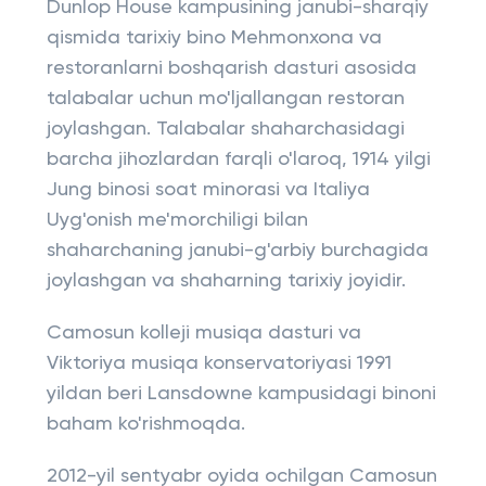
Dunlop House kampusining janubi-sharqiy
qismida tarixiy bino Mehmonxona va
restoranlarni boshqarish dasturi asosida
talabalar uchun mo'ljallangan restoran
joylashgan. Talabalar shaharchasidagi
barcha jihozlardan farqli o'laroq, 1914 yilgi
Jung binosi soat minorasi va Italiya
Uyg'onish me'morchiligi bilan
shaharchaning janubi-g'arbiy burchagida
joylashgan va shaharning tarixiy joyidir.
Camosun kolleji musiqa dasturi va
Viktoriya musiqa konservatoriyasi 1991
yildan beri Lansdowne kampusidagi binoni
baham ko'rishmoqda.
2012-yil sentyabr oyida ochilgan Camosun