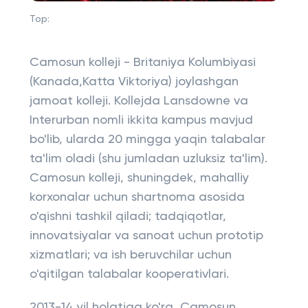
Top:
Camosun kolleji - Britaniya Kolumbiyasi
(Kanada,Katta Viktoriya) joylashgan
jamoat kolleji. Kollejda Lansdowne va
Interurban nomli ikkita kampus mavjud
bo'lib, ularda 20 mingga yaqin talabalar
ta'lim oladi (shu jumladan uzluksiz ta'lim).
Camosun kolleji, shuningdek, mahalliy
korxonalar uchun shartnoma asosida
o'qishni tashkil qiladi; tadqiqotlar,
innovatsiyalar va sanoat uchun prototip
xizmatlari; va ish beruvchilar uchun
o'qitilgan talabalar kooperativlari.
2013-14 yil holatiga ko'ra, Camosun