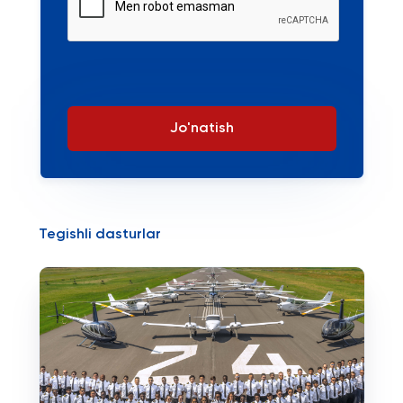
Jo'natish
Tegishli dasturlar