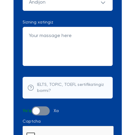
Andijon
Sizning xatingiz
IELTS, TOPIC, TOEFL sertifikatingiz
bormi?
Yo'q
Xa
Captcha