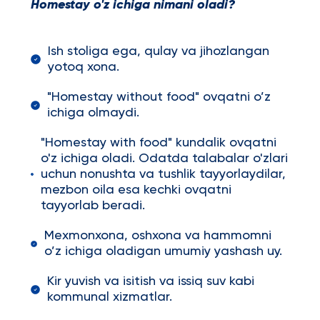
Homestay o'z ichiga nimani oladi?
Ish stoliga ega, qulay va jihozlangan
yotoq xona.
"Homestay without food" ovqatni o’z
ichiga olmaydi.
"Homestay with food" kundalik ovqatni
o'z ichiga oladi. Odatda talabalar o'zlari
uchun nonushta va tushlik tayyorlaydilar,
mezbon oila esa kechki ovqatni
tayyorlab beradi.
Mexmonxona, oshxona va hammomni
o’z ichiga oladigan umumiy yashash uy.
Kir yuvish va isitish va issiq suv kabi
kommunal xizmatlar.