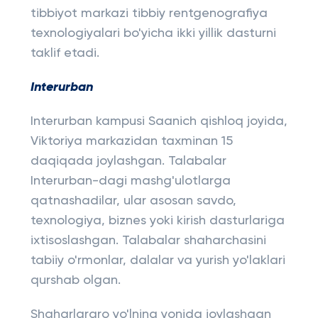
tibbiyot markazi tibbiy rentgenografiya
texnologiyalari bo'yicha ikki yillik dasturni
taklif etadi.
Interurban
Interurban kampusi Saanich qishloq joyida,
Viktoriya markazidan taxminan 15
daqiqada joylashgan. Talabalar
Interurban-dagi mashg'ulotlarga
qatnashadilar, ular asosan savdo,
texnologiya, biznes yoki kirish dasturlariga
ixtisoslashgan. Talabalar shaharchasini
tabiiy o'rmonlar, dalalar va yurish yo'laklari
qurshab olgan.
Shaharlararo yo'lning yonida joylashgan