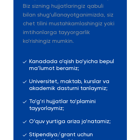
Biz sizning hujjatlaringiz qabuli
bilan shug'ullanayotganimizda, siz
chet tilini mustahkamlashingiz yoki
imtihonlarga tayyorgarlik
ko'rishingiz mumkin.
Kanadada o’qish bo’yicha bepul
ma’lumot beramiz;
Universitet, maktab, kurslar va
akademik dasturni tanlaymiz;
To’g’ri hujjatlar to’plamini
tayyorlaymiz;
O’quv yurtiga ariza jo’natamiz;
Stipendiya/grant uchun