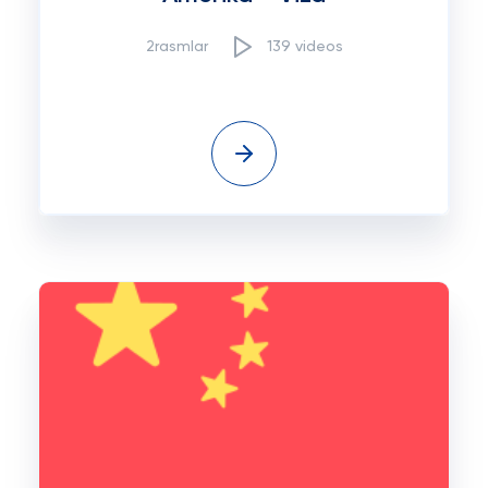
2rasmlar
139 videos