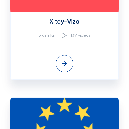
Xitoy-Viza
5rasmlar
139 videos