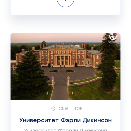
США
TOP:
Университет Фэрли Дикинсон
Университет Феерли Дикинсона