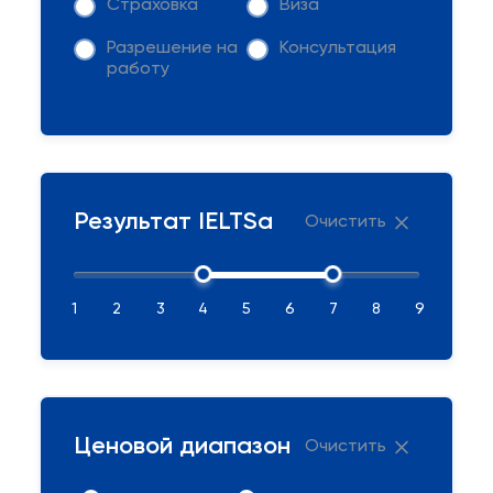
Страховка
Виза
Разрешение на
Консультация
работу
Результат IELTSа
Очистить
1
2
3
4
5
6
7
8
9
Ценовой диапазон
Очистить