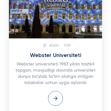
AQSH
TOP:
Webster Universiteti
Webster universiteti 1983 yilda tashkil
topgan. mavjudligi davrida universitet
dunyo bo'ylab ta'lim olishga intilgan
talabalar uchun uyga aylandi.