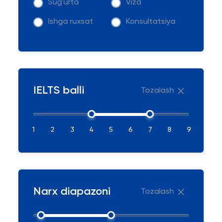
Sug'urta
Viza
Ishga ruxsat
Konsultatsiya
IELTS balli
Tozalash
1
2
3
4
5
6
7
8
9
Narx diapazoni
Tozalash