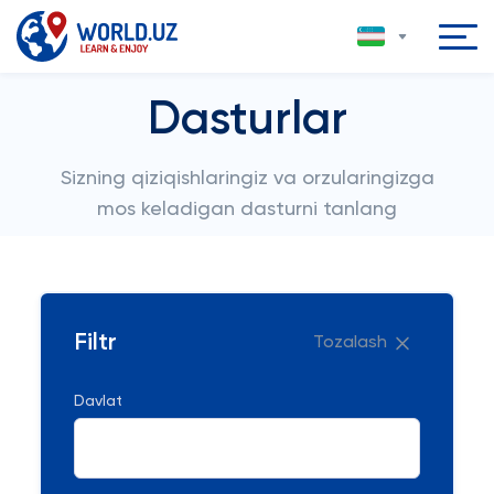
Dasturlar
Sizning qiziqishlaringiz va orzularingizga
mos keladigan dasturni tanlang
Filtr
Tozalash
Davlat