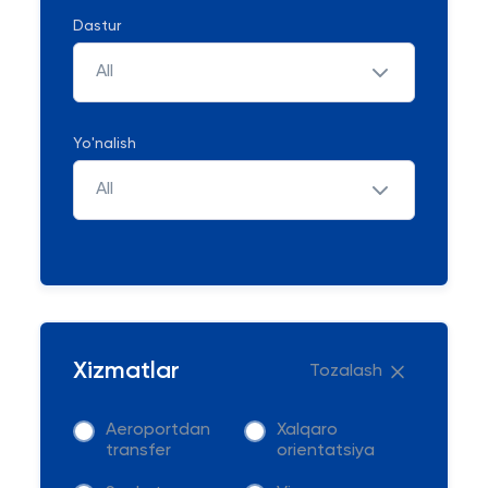
Dastur
All
Yo'nalish
All
Xizmatlar
Tozalash
Aeroportdan
Xalqaro
transfer
orientatsiya