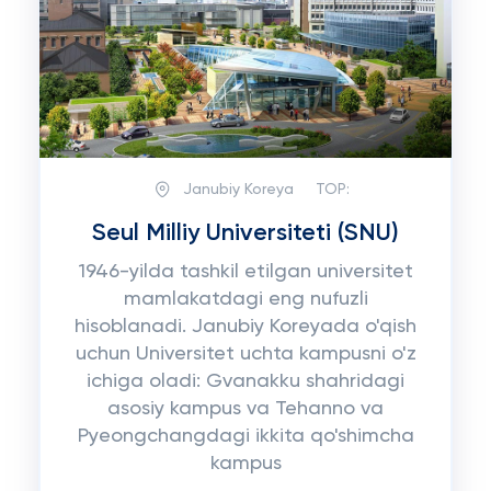
Janubiy Koreya
TOP:
Seul Milliy Universiteti (SNU)
1946-yilda tashkil etilgan universitet
mamlakatdagi eng nufuzli
hisoblanadi. Janubiy Koreyada o'qish
uchun Universitet uchta kampusni o'z
ichiga oladi: Gvanakku shahridagi
asosiy kampus va Tehanno va
Pyeongchangdagi ikkita qo'shimcha
kampus