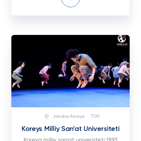
Janubiy Koreya
TOP:
Koreys Milliy San'at Universiteti
Koreya milliy san'at universiteti 1993