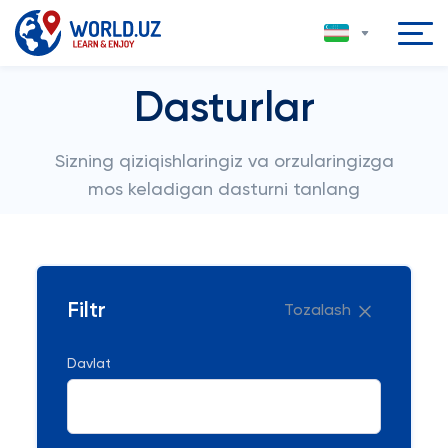
Dasturlar
Sizning qiziqishlaringiz va orzularingizga
mos keladigan dasturni tanlang
Filtr
Tozalash
Davlat