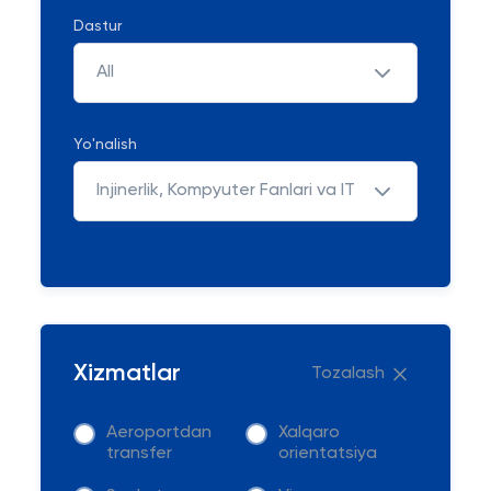
Dastur
All
Yo'nalish
Injinerlik, Kompyuter Fanlari va IT
Xizmatlar
Tozalash
Aeroportdan
Xalqaro
transfer
orientatsiya