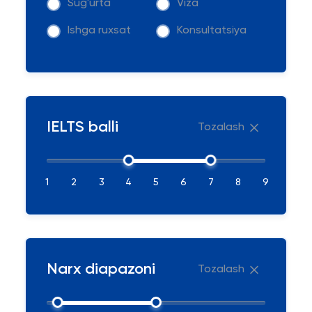
Sug'urta
Viza
Ishga ruxsat
Konsultatsiya
IELTS balli
Tozalash
1
2
3
4
5
6
7
8
9
Narx diapazoni
Tozalash