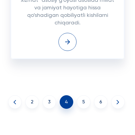
xizmat" asosiy g'oyasi asosida millat
va jamiyat hayotiga hissa
qo'shadigan qobiliyatli kishilarni
chiqaradi.
2
3
4
5
6