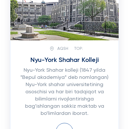
AQSH
TOP:
Nyu-York Shahar Kolleji
Nyu-York Shahar kolleji (1847 yilda
"Bepul akademiya" deb nomlangan)
Nyu-York shahar universitetining
asoschisi va har biri tadqiqot va
bilimlarni rivojlantirishga
bag'ishlangan sakkiz maktab va
bo'limlardan iborat.