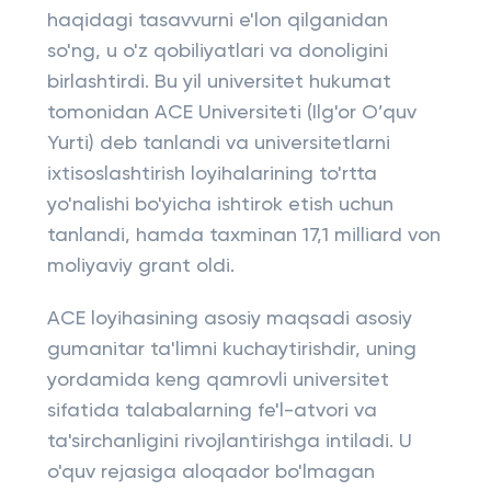
haqidagi tasavvurni e'lon qilganidan
so'ng, u o'z qobiliyatlari va donoligini
birlashtirdi. Bu yil universitet hukumat
tomonidan ACE Universiteti (Ilg'or O’quv
Yurti) deb tanlandi va universitetlarni
ixtisoslashtirish loyihalarining to'rtta
yo'nalishi bo'yicha ishtirok etish uchun
tanlandi, hamda taxminan 17,1 milliard von
moliyaviy grant oldi.
ACE loyihasining asosiy maqsadi asosiy
gumanitar ta'limni kuchaytirishdir, uning
yordamida keng qamrovli universitet
sifatida talabalarning fe'l-atvori va
ta'sirchanligini rivojlantirishga intiladi. U
o'quv rejasiga aloqador bo'lmagan