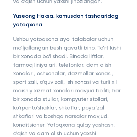
va o'qish uchun yaxshi jihozlangan.
Yuseong Haksa, kamusdan tashqaridagi
yotoqxona
Ushbu yotoqxona ayol talabalar uchun
mo’ljallangan besh qavatli bino. To'rt kishi
bir xonada bo'lishadi. Binoda liftlar,
tarmoq liniyalari, telefonlar, dam olish
xonalari, oshxonalar, dazmollar xonasi,
sport zali, o'quv zali, ish xonasi va turli xil
maishiy xizmat xonalari mavjud bo'lib, har
bir xonada stullar, kompyuter stollari,
ko'rpa-to'shaklar, shkaflar, poyafzal
shkaflari va boshqa narsalar mavjud.
konditsioner. Yotoqxona qulay yashash,
o'qish va dam olish uchun yaxshi