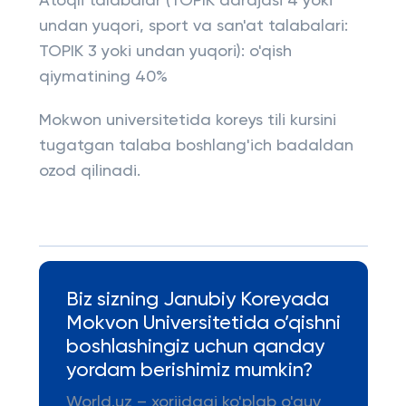
Atoqli talabalar (TOPIK darajasi 4 yoki
undan yuqori, sport va san'at talabalari:
TOPIK 3 yoki undan yuqori): o'qish
qiymatining 40%
Mokwon universitetida koreys tili kursini
tugatgan talaba boshlang'ich badaldan
ozod qilinadi.
Biz sizning Janubiy Koreyada
Mokvon Universitetida o’qishni
boshlashingiz uchun qanday
yordam berishimiz mumkin?
World.uz – xorijdagi ko'plab o'quv