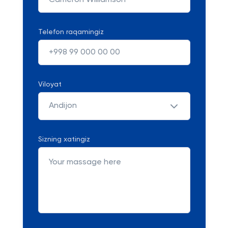
Telefon raqamingiz
Viloyat
Andijon
Sizning xatingiz