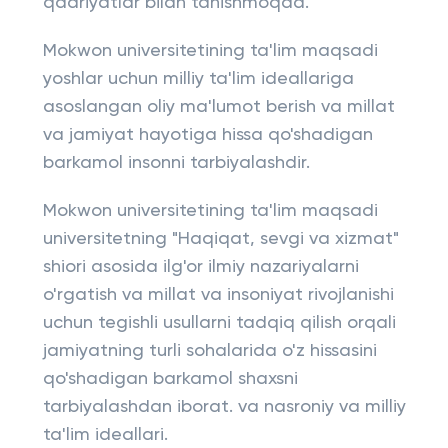
qadriyatlar bilan tanishmoqda.
Mokwon universitetining ta'lim maqsadi
yoshlar uchun milliy ta'lim ideallariga
asoslangan oliy ma'lumot berish va millat
va jamiyat hayotiga hissa qo'shadigan
barkamol insonni tarbiyalashdir.
Mokwon universitetining ta'lim maqsadi
universitetning "Haqiqat, sevgi va xizmat"
shiori asosida ilg'or ilmiy nazariyalarni
o'rgatish va millat va insoniyat rivojlanishi
uchun tegishli usullarni tadqiq qilish orqali
jamiyatning turli sohalarida o'z hissasini
qo'shadigan barkamol shaxsni
tarbiyalashdan iborat. va nasroniy va milliy
ta'lim ideallari.