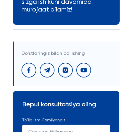
sizga ish kuni davomida
murojaat qilamiz!
Do'stlaringiz bilan bo'lishing
Bepul konsultatsiya oling
To'liq Ism-Familyangiz