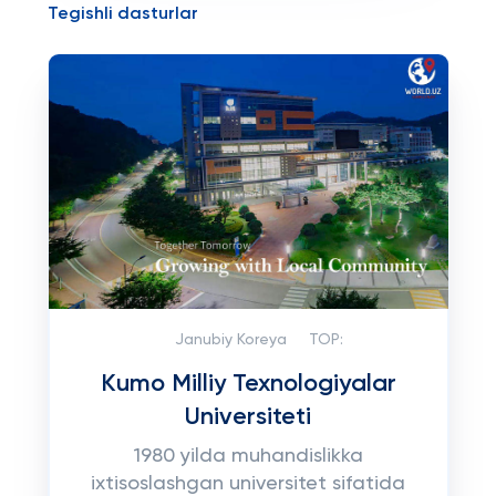
Tegishli dasturlar
Janubiy Koreya
TOP:
Kumo Milliy Texnologiyalar
Universiteti
1980 yilda muhandislikka
ixtisoslashgan universitet sifatida