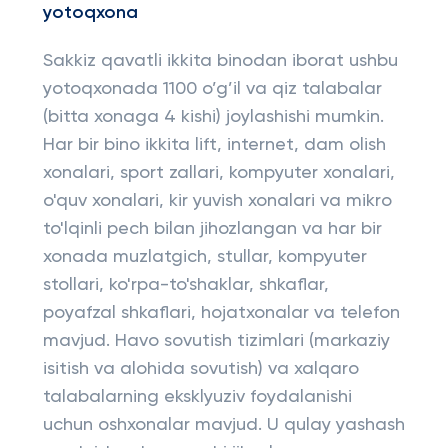
yotoqxona
Sakkiz qavatli ikkita binodan iborat ushbu
yotoqxonada 1100 o’g’il va qiz talabalar
(bitta xonaga 4 kishi) joylashishi mumkin.
Har bir bino ikkita lift, internet, dam olish
xonalari, sport zallari, kompyuter xonalari,
o'quv xonalari, kir yuvish xonalari va mikro
to'lqinli pech bilan jihozlangan va har bir
xonada muzlatgich, stullar, kompyuter
stollari, ko'rpa-to'shaklar, shkaflar,
poyafzal shkaflari, hojatxonalar va telefon
mavjud. Havo sovutish tizimlari (markaziy
isitish va alohida sovutish) va xalqaro
talabalarning eksklyuziv foydalanishi
uchun oshxonalar mavjud. U qulay yashash