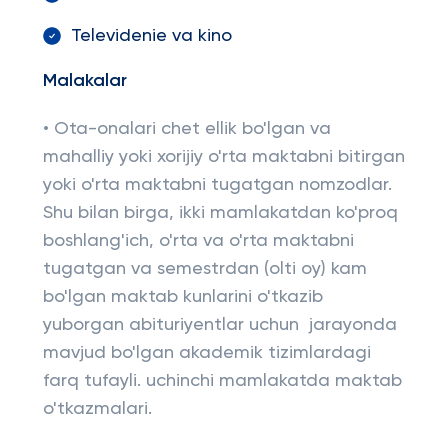
Televidenie va kino
Malakalar
• Ota-onalari chet ellik bo'lgan va
mahalliy yoki xorijiy o'rta maktabni bitirgan
yoki o'rta maktabni tugatgan nomzodlar.
Shu bilan birga, ikki mamlakatdan ko'proq
boshlang'ich, o'rta va o'rta maktabni
tugatgan va semestrdan (olti oy) kam
bo'lgan maktab kunlarini o'tkazib
yuborgan abituriyentlar uchun jarayonda
mavjud bo'lgan akademik tizimlardagi
farq tufayli. uchinchi mamlakatda maktab
o'tkazmalari.