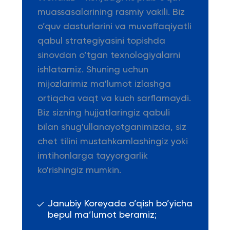
muassasalarining rasmiy vakili. Biz
o’quv dasturlarini va muvaffaqiyatli
qabul strategiyasini topishda
sinovdan o’tgan texnologiyalarni
ishlatamiz. Shuning uchun
mijozlarimiz ma'lumot izlashga
ortiqcha vaqt va kuch sarflamaydi.
Biz sizning hujjatlaringiz qabuli
bilan shug'ullanayotganimizda, siz
chet tilini mustahkamlashingiz yoki
imtihonlarga tayyorgarlik
ko'rishingiz mumkin.
Janubiy Koreyada o’qish bo’yicha
bepul ma’lumot beramiz;