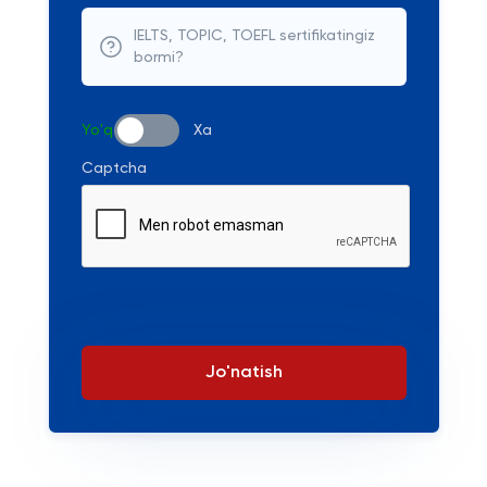
IELTS, TOPIC, TOEFL sertifikatingiz
bormi?
Yo'q
Xa
Captcha
Jo'natish