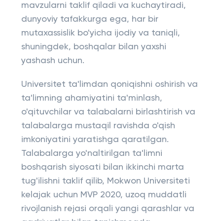
mavzularni taklif qiladi va kuchaytiradi,
dunyoviy tafakkurga ega, har bir
mutaxassislik bo'yicha ijodiy va taniqli,
shuningdek, boshqalar bilan yaxshi
yashash uchun.
Universitet ta'limdan qoniqishni oshirish va
ta'limning ahamiyatini ta'minlash,
o'qituvchilar va talabalarni birlashtirish va
talabalarga mustaqil ravishda o'qish
imkoniyatini yaratishga qaratilgan.
Talabalarga yo'naltirilgan ta'limni
boshqarish siyosati bilan ikkinchi marta
tug'ilishni taklif qilib, Mokwon Universiteti
kelajak uchun MVP 2020, uzoq muddatli
rivojlanish rejasi orqali yangi qarashlar va