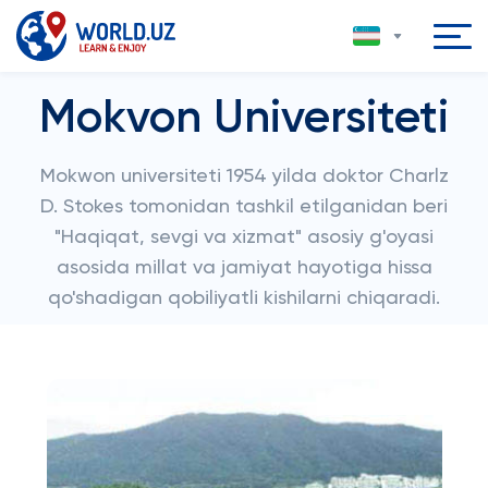
Mokvon Universiteti
Mokwon universiteti 1954 yilda doktor Charlz
D. Stokes tomonidan tashkil etilganidan beri
"Haqiqat, sevgi va xizmat" asosiy g'oyasi
asosida millat va jamiyat hayotiga hissa
qo'shadigan qobiliyatli kishilarni chiqaradi.