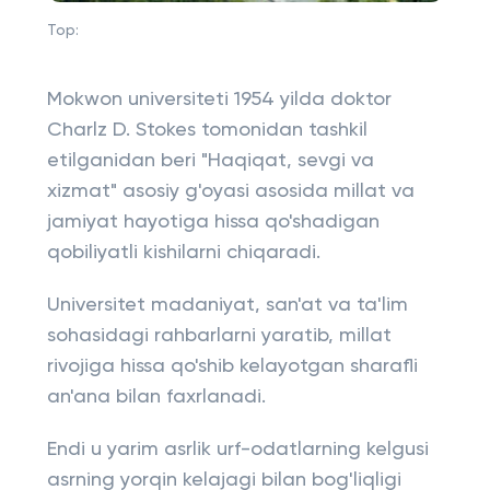
Top:
Mokwon universiteti 1954 yilda doktor
Charlz D. Stokes tomonidan tashkil
etilganidan beri "Haqiqat, sevgi va
xizmat" asosiy g'oyasi asosida millat va
jamiyat hayotiga hissa qo'shadigan
qobiliyatli kishilarni chiqaradi.
Universitet madaniyat, san'at va ta'lim
sohasidagi rahbarlarni yaratib, millat
rivojiga hissa qo'shib kelayotgan sharafli
an'ana bilan faxrlanadi.
Endi u yarim asrlik urf-odatlarning kelgusi
asrning yorqin kelajagi bilan bog'liqligi