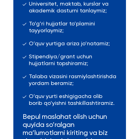
Universitet, maktab, kurslar va
akademik dasturni tanlaymiz;
To’g’ri hujjatlar to’plamini
tayyorlaymiz;
O’quv yurtiga ariza jo’natamiz;
Stipendiya/grant uchun
hujjatlarni topshiramiz;
Talaba vizasini rasmiylashtirishda
yordam beramiz;
O’quv yurti eshigigacha olib
borib qo’yishni tashkillashtiramiz.
Bepul maslahat olish uchun
quyida so’ralgan
ma’lumotlarni kiriting va biz