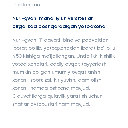
jihozlangan.
Nuri-gvan, mahalliy universitetlar
birgalikda boshqaradigan yotoqxona
Nuri-gvan, 11 qavatli bino va podvaldan
iborat bo'lib, yotoqxonadan iborat bo'lib, u
450 kishiga mo'ljallangan. Unda ikki kishilik
yotoq xonalari, oddiy ovqat tayyorlash
mumkin bo'lgan umumiy ovqatlanish
xonasi, sport zal, kir yuvish, dam olish
xonasi, hamda oshxona mavjud.
O'quvchilarga qulaylik yaratish uchun
shahar avtobuslari ham mavjud.