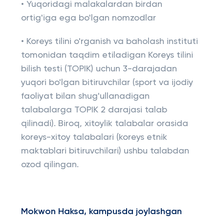
• Yuqoridagi malakalardan birdan
ortig'iga ega bo'lgan nomzodlar
• Koreys tilini o'rganish va baholash instituti
tomonidan taqdim etiladigan Koreys tilini
bilish testi (TOPIK) uchun 3-darajadan
yuqori bo'lgan bitiruvchilar (sport va ijodiy
faoliyat bilan shug'ullanadigan
talabalarga TOPIK 2 darajasi talab
qilinadi). Biroq, xitoylik talabalar orasida
koreys-xitoy talabalari (koreys etnik
maktablari bitiruvchilari) ushbu talabdan
ozod qilingan.
Mokwon Haksa, kampusda joylashgan