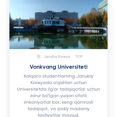
Janubiy Koreya
TOP:
Vonkvang Universiteti
Xalqaro studentlarning Janubiy
Koreyada o'qishlari uchun
Universitetda ilg'or tadqiqotlar uchun
zarur bo'lgan yuqori sifatli
imkoniyatlar bor, keng qamrovli
tadqiqot, va ijodiy madaniy
faoliyatlar mavjud.