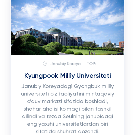
Janubiy Koreya
TOP:
Kyungpook Milliy Universiteti
Janubiy Koreyadagi Gyongbuk milliy
universiteti o'z faoliyatini mintaqaviy
o'quv markazi sifatida boshladi,
shahar aholisi ko'magi bilan tashkil
qilindi va tezda Seulning janubidagi
eng yaxshi universitetlardan biri
sifatida shuhrat qozondi.