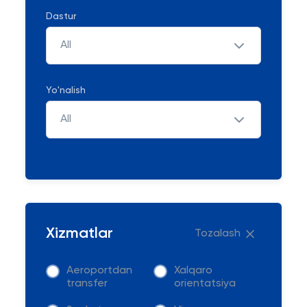
Dastur
All
Yo'nalish
All
Xizmatlar
Tozalash
Aeroportdan
Xalqaro
transfer
orientatsiya