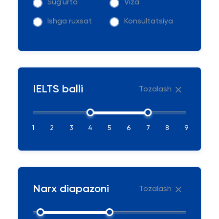
Sug'urta
Viza
Ishga ruxsat
Konsultatsiya
IELTS balli
Tozalash
1
2
3
4
5
6
7
8
9
Narx diapazoni
Tozalash