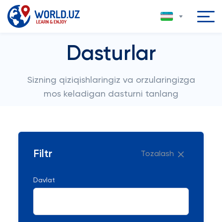
Dasturlar
Sizning qiziqishlaringiz va orzularingizga
mos keladigan dasturni tanlang
Filtr
Tozalash
Davlat