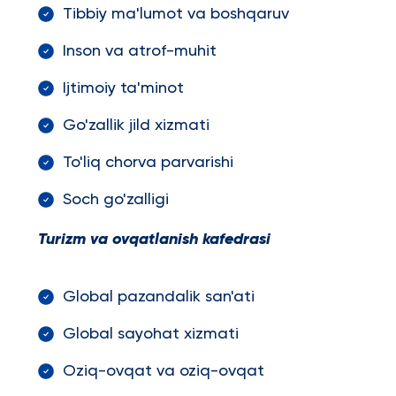
Tibbiy ma'lumot va boshqaruv
Inson va atrof-muhit
Ijtimoiy ta'minot
Go'zallik jild xizmati
To'liq chorva parvarishi
Soch go'zalligi
Turizm va ovqatlanish kafedrasi
Global pazandalik san'ati
Global sayohat xizmati
Oziq-ovqat va oziq-ovqat