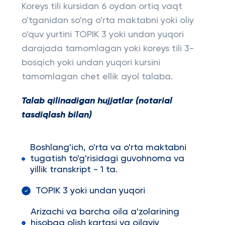
Koreys tili kursidan 6 oydan ortiq vaqt
o'tganidan so'ng o'rta maktabni yoki oliy
o'quv yurtini TOPIK 3 yoki undan yuqori
darajada tamomlagan yoki koreys tili 3-
bosqich yoki undan yuqori kursini
tamomlagan chet ellik ayol talaba.
Talab qilinadigan hujjatlar (notarial
tasdiqlash bilan)
Boshlang'ich, o'rta va o'rta maktabni
tugatish to'g'risidagi guvohnoma va
yillik transkript - 1 ta.
TOPIK 3 yoki undan yuqori
Arizachi va barcha oila a'zolarining
hisobga olish kartasi va oilaviy