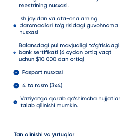
reestrining nusxasi.
Ish joyidan va ota-onalarning
daromadlari to'g'risidagi guvohnoma
nusxasi
Balansdagi pul mavjudligi to'g'risidagi
bank sertifikati (6 oydan ortiq vaqt
uchun $10 000 dan ortiq)
Pasport nusxasi
4 ta rasm (3x4)
Vaziyatga qarab qo'shimcha hujjatlar
talab qilinishi mumkin.
Tan olinishi va yutuqlari