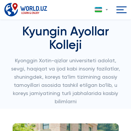
Kyungin Ayollar
Kolleji
Kyonggin Xotin-qizlar universiteti adolat,
sevgi, haqiqat va ijod kabi insoniy fazilatlar,
shuningdek, koreys ta'lim tizimining asosiy
tamoyillari asosida tashkil etilgan bo'lib, u
koreys jamiyatining turli jabhalarida kasbiy
bilimlarni