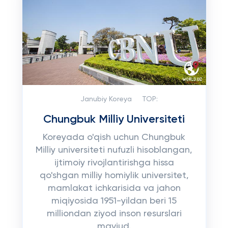
Janubiy Koreya
TOP:
Chungbuk Milliy Universiteti
Koreyada o'qish uchun Chungbuk
Milliy universiteti nufuzli hisoblangan,
ijtimoiy rivojlantirishga hissa
qo'shgan milliy homiylik universitet,
mamlakat ichkarisida va jahon
miqiyosida 1951-yildan beri 15
milliondan ziyod inson resurslari
mavjud.