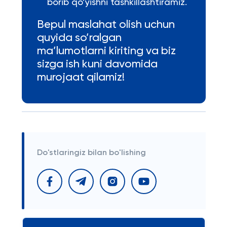
borib qo’yishni tashkillashtiramiz.
Bepul maslahat olish uchun
quyida so’ralgan
ma’lumotlarni kiriting va biz
sizga ish kuni davomida
murojaat qilamiz!
Do'stlaringiz bilan bo'lishing