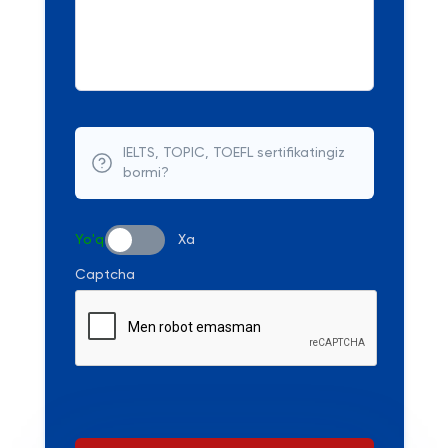
IELTS, TOPIC, TOEFL sertifikatingiz
bormi?
Yo'q
Xa
Captcha