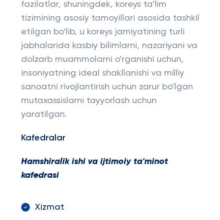
fazilatlar, shuningdek, koreys ta'lim
tizimining asosiy tamoyillari asosida tashkil
etilgan bo'lib, u koreys jamiyatining turli
jabhalarida kasbiy bilimlarni, nazariyani va
dolzarb muammolarni o'rganishi uchun,
insoniyatning ideal shakllanishi va milliy
sanoatni rivojlantirish uchun zarur bo'lgan
mutaxassislarni tayyorlash uchun
yaratilgan.
Kafedralar
Hamshiralik ishi va ijtimoiy ta'minot
kafedrasi
Xizmat