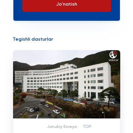
Jo'natish
Tegishli dasturlar
Janubiy Koreya
TOP: