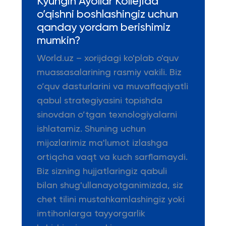
Kyungin Ayollar Kollejida
o’qishni boshlashingiz uchun
qanday yordam berishimiz
mumkin?
World.uz – xorijdagi ko'plab o'quv
muassasalarining rasmiy vakili. Biz
o’quv dasturlarini va muvaffaqiyatli
qabul strategiyasini topishda
sinovdan o’tgan texnologiyalarni
ishlatamiz. Shuning uchun
mijozlarimiz ma'lumot izlashga
ortiqcha vaqt va kuch sarflamaydi.
Biz sizning hujjatlaringiz qabuli
bilan shug'ullanayotganimizda, siz
chet tilini mustahkamlashingiz yoki
imtihonlarga tayyorgarlik