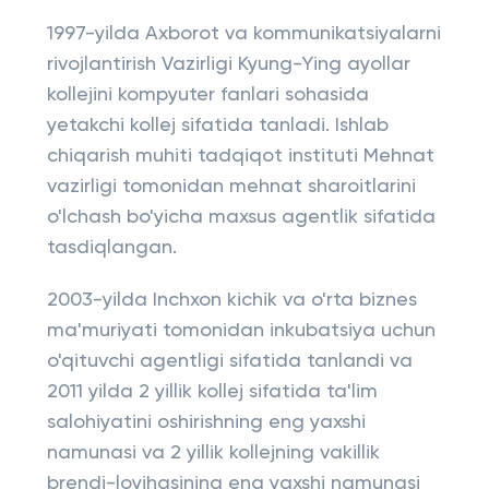
1997-yilda Axborot va kommunikatsiyalarni
rivojlantirish Vazirligi Kyung-Ying ayollar
kollejini kompyuter fanlari sohasida
yetakchi kollej sifatida tanladi. Ishlab
chiqarish muhiti tadqiqot instituti Mehnat
vazirligi tomonidan mehnat sharoitlarini
o'lchash bo'yicha maxsus agentlik sifatida
tasdiqlangan.
2003-yilda Inchxon kichik va o'rta biznes
ma'muriyati tomonidan inkubatsiya uchun
o'qituvchi agentligi sifatida tanlandi va
2011 yilda 2 yillik kollej sifatida ta'lim
salohiyatini oshirishning eng yaxshi
namunasi va 2 yillik kollejning vakillik
brendi-loyihasining eng yaxshi namunasi