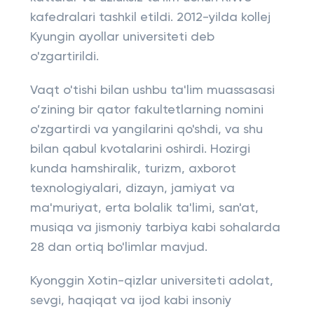
kafedralari tashkil etildi. 2012-yilda kollej
Kyungin ayollar universiteti deb
o'zgartirildi.
Vaqt o'tishi bilan ushbu ta'lim muassasasi
o’zining bir qator fakultetlarning nomini
o'zgartirdi va yangilarini qo'shdi, va shu
bilan qabul kvotalarini oshirdi. Hozirgi
kunda hamshiralik, turizm, axborot
texnologiyalari, dizayn, jamiyat va
ma'muriyat, erta bolalik ta'limi, san'at,
musiqa va jismoniy tarbiya kabi sohalarda
28 dan ortiq bo'limlar mavjud.
Kyonggin Xotin-qizlar universiteti adolat,
sevgi, haqiqat va ijod kabi insoniy