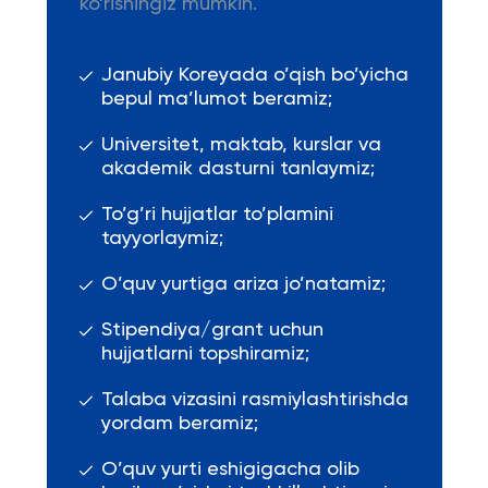
ko'rishingiz mumkin.
Janubiy Koreyada o’qish bo’yicha
bepul ma’lumot beramiz;
Universitet, maktab, kurslar va
akademik dasturni tanlaymiz;
To’g’ri hujjatlar to’plamini
tayyorlaymiz;
O’quv yurtiga ariza jo’natamiz;
Stipendiya/grant uchun
hujjatlarni topshiramiz;
Talaba vizasini rasmiylashtirishda
yordam beramiz;
O’quv yurti eshigigacha olib