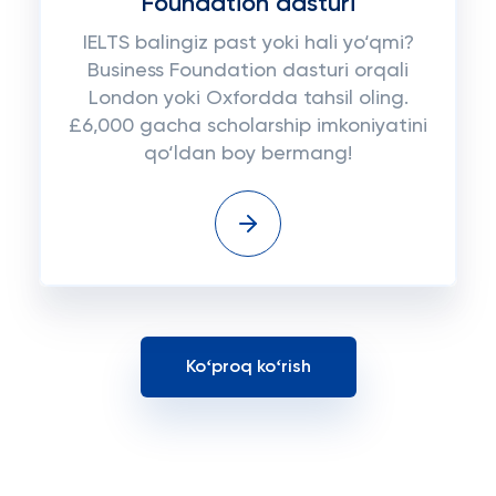
Foundation dasturi
IELTS balingiz past yoki hali yo‘qmi?
Business Foundation dasturi orqali
London yoki Oxfordda tahsil oling.
£6,000 gacha scholarship imkoniyatini
qo‘ldan boy bermang!
Koʻproq koʻrish