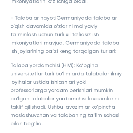
imkoniyatlarini o‘z ichiga oladi.
- Talabalar hayotiGermaniyada talabalar
o‘qish davomida o‘zlarini moliyaviy
taʼminlash uchun turli xil to‘liqsiz ish
imkoniyatlari mavjud. Germaniyada talaba
ish joylarining baʼzi keng tarqalgan turlari:
Talaba yordamchisi (HiVi): Ko‘pgina
universitetlar turli bo‘limlarda talabalar ilmiy
loyihalar ustida ishlashlari yoki
professorlarga yordam berishlari mumkin
bo‘lgan talabalar yordamchisi lavozimlarini
taklif qilishadi. Ushbu lavozimlar ko‘pincha
moslashuvchan va talabaning taʼlim sohasi
bilan bog‘liq.