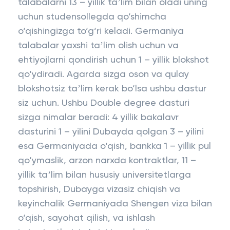
talabalarni 13 – yillik taʼlim bilan oladi uning
uchun studensollegda qo‘shimcha
o‘qishingizga to‘g‘ri keladi. Germaniya
talabalar yaxshi taʼlim olish uchun va
ehtiyojlarni qondirish uchun 1 – yillik blokshot
qo‘ydiradi. Agarda sizga oson va qulay
blokshotsiz taʼlim kerak bo‘lsa ushbu dastur
siz uchun. Ushbu Double degree dasturi
sizga nimalar beradi: 4 yillik bakalavr
dasturini 1 – yilini Dubayda qolgan 3 – yilini
esa Germaniyada o‘qish, bankka 1 – yillik pul
qo‘ymaslik, arzon narxda kontraktlar, 11 –
yillik taʼlim bilan hususiy universitetlarga
topshirish, Dubayga vizasiz chiqish va
keyinchalik Germaniyada Shengen viza bilan
o‘qish, sayohat qilish, va ishlash