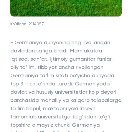
Ko'rilgan:
2114057
- Germaniya dunyoning eng rivojlangan
davlatlari safiga kiradi. Mamlakatda
iqtisod, sanʼat, ijtimoiy gumanitar fanlar,
oliy taʼlim, tibbiyot ancha rivojlangan.
Germaniya taʼlim sifati bo‘yicha dunyoda
top 3 – chi o‘rinda turadi. Germaniyada
davlat va hususiy universitetlar ko‘p deyarli
barchasida mahalliy va xalqaro talabalarga
taʼlim bepul, maktabni yoki litseyni
tamomlab universitetga to‘g‘ridan to‘g‘i
topshira olmaysiz chunki Germaniya