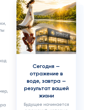
ки,
пы
над
Сегодня —
отражение в
воде, завтра —
результат вашей
мер,
жизни
Будущее начинается
ира