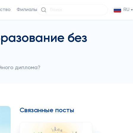
ство
Филиалы
RU
бразование без
ойного диплома?
Связанные посты