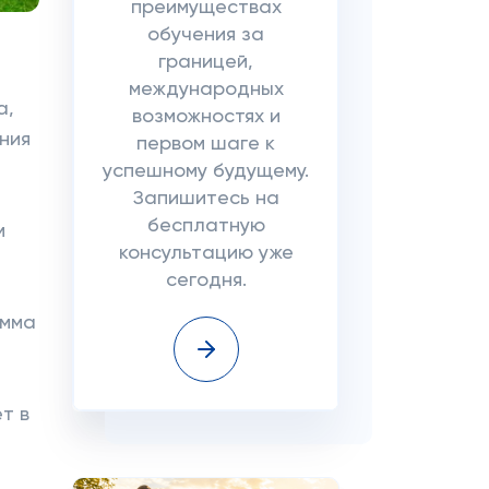
преимуществах
обучения за
границей,
международных
а,
возможностях и
ния
первом шаге к
успешному будущему.
Запишитесь на
бесплатную
м
консультацию уже
сегодня.
амма
т в