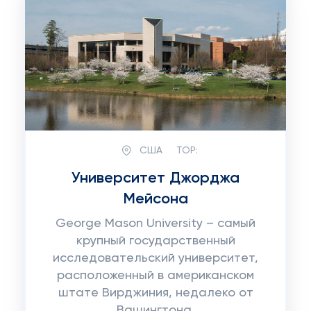
США
TOP:
Университет Джорджа
Мейсона
George Mason University – самый
крупный государственный
исследовательский университет,
расположенный в американском
штате Вирджиния, недалеко от
Вашингтона.