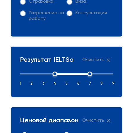
Страховка
Виза
Разрешение на
Консультация
работу
Результат IELTSа
Очистить
1
2
3
4
5
6
7
8
9
Ценовой диапазон
Очистить